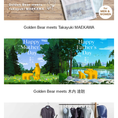
Golden Bear meets Takayuki MAEKAWA
Golden Bear meets 木内 達朗