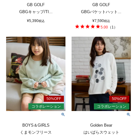
GB GOLF
GB GOLF
GBGキャップ/TI...
GBGバケットハット...
¥
5,390
¥
7,590
税込
税込
5.00
（
1
）
BOYS＆GIRLS
Golden Bear
くまモンフリース
はいばらスウェット