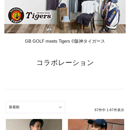
GB GOLF meets Tigers ©阪神タイガース
コラボレーション
新着順
67
件中
1
-
67
件表示