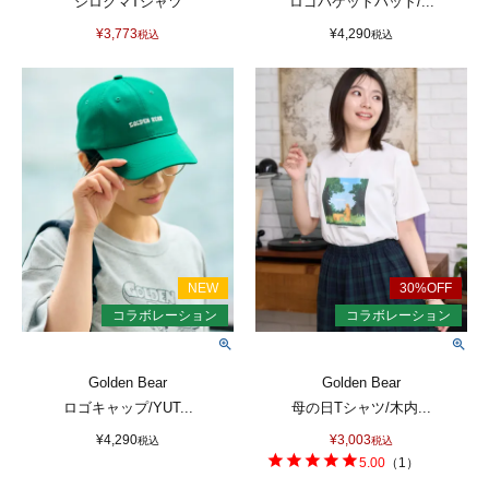
シロクマTシャツ
ロゴバケットハット/...
¥
3,773
¥
4,290
税込
税込
Golden Bear
Golden Bear
ロゴキャップ/YUT...
母の日Tシャツ/木内...
¥
4,290
¥
3,003
税込
税込
5.00
（
1
）