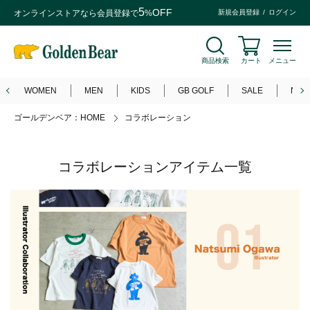
5
OFF
オンラインストアなら
会員登録
で
%
新規会員登録
ログイン
商品検索
カート
メニュー
WOMEN
MEN
KIDS
GB GOLF
SALE
NEW
ゴールデンベア：HOME
コラボレーション
コラボレーションアイテム一覧