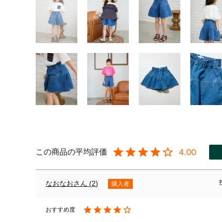
4.00
なおなお
2
購入者