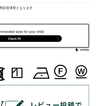
用目安体型となります
mmended sizes for your child
Check Fit