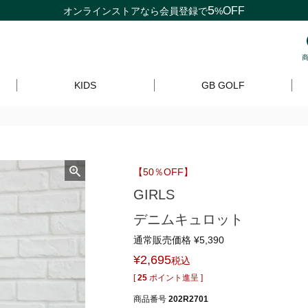
5
OFF
オンラインストアなら
会員登録
で
%
KIDS
GB GOLF
【50％OFF】
GIRLS
デニムキュロット
通常販売価格
¥
5,390
¥
2,695
税込
[
25
ポイント進呈 ]
商品番号
202R2701