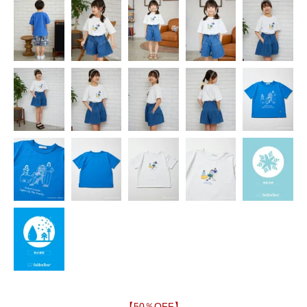
【50％OFF】