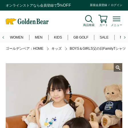
5
OFF
オンラインストアなら
会員登録
で
%
新規会員登録
ログイン
商品検索
カート
メニュー
WOMEN
MEN
KIDS
GB GOLF
SALE
NEW
ゴールデンベア：HOME
キッズ
BOYS＆GIRLS父の日FamilyTシャツ