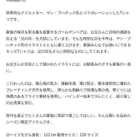
世界的なクリエイター、ヤン・ブハチック氏とコラボレーションしたTシャ
ツです。
家族の毎日を彩る服を提案するゴールデンベアは、お父さんに日頃の感謝を
伝える「父の日」を大切にしています。そんな特別な日を今年は、ヤン・ブ
ハチック氏のイラストとともに盛り上げます。家族みんなでお揃いにできる
キッズTシャツは、父の日をさらに特別なものにしてくれます。
お父さんが主役として描かれたイラストには、お馴染みのクマも家族の一員
に。
こだわったのは、着心地の良さ。接触冷感、透け防止、吸水速乾性に優れた
プレーティング天竺を使用し、滑らかな肌触りで快適な着心地。襟ぐりには
強度のあるフライス素材を使用し、バインダー始末でヨレにくく、繰り返し
のお洗濯も安心。
世代を超えてたくさんの家族に笑顔で過ごしてほしい。そんな願いを込めた
シーズン限定アイテムです。
ボーイズモデル身長： 112 cm 着用サイズ： 120 サイズ