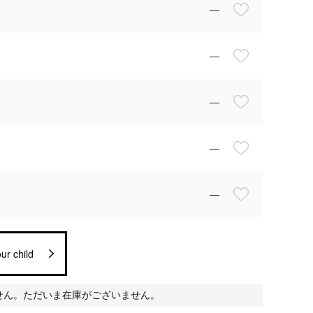
—
—
—
—
—
ur child
せん。ただいま在庫がございません。