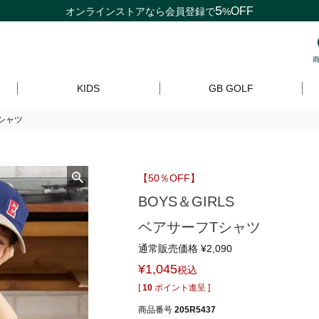
5
OFF
オンラインストアなら
会員登録
で
%
KIDS
GB GOLF
Tシャツ
【50％OFF】
BOYS＆GIRLS
ベアサーフTシャツ
通常販売価格
¥
2,090
¥
1,045
税込
[
10
ポイント進呈 ]
商品番号
205R5437