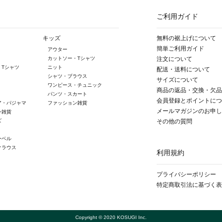
ご利用ガイド
キッズ
無料の裾上げについて
簡単ご利用ガイド
アウター
カットソー・Tシャツ
注文について
・Tシャツ
ニット
配送・送料について
シャツ・ブラウス
サイズについて
ワンピース・チュニック
商品の返品・交換・欠品
パンツ・スカート
会員登録とポイントにつ
ア・パジャマ
ファッション雑貨
メールマガジンのお申し
ン雑貨
ズ
その他の質問
ーベル
クラウス
利用規約
プライバシーポリシー
特定商取引法に基づく表
Copyright © 2020 KOSUGI Inc.