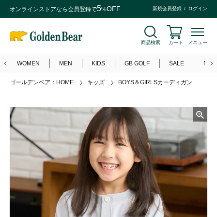
5
OFF
オンラインストアなら
会員登録
で
%
新規会員登録
ログイン
商品検索
カート
メニュー
WOMEN
MEN
KIDS
GB GOLF
SALE
NEW
ゴールデンベア：HOME
キッズ
BOYS＆GIRLSカーディガン