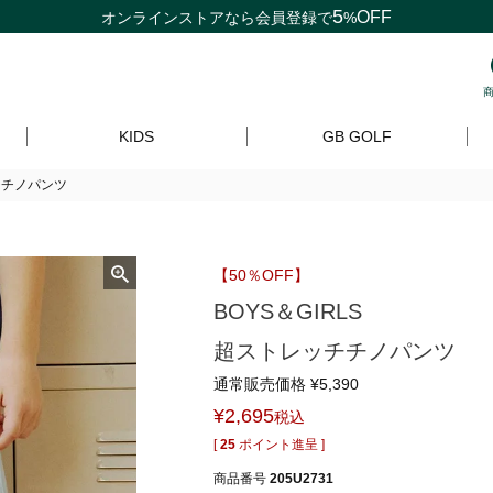
5
OFF
オンラインストアなら
会員登録
で
%
KIDS
GB GOLF
ッチチノパンツ
【50％OFF】
BOYS＆GIRLS
超ストレッチチノパンツ
通常販売価格
¥
5,390
¥
2,695
税込
[
25
ポイント進呈 ]
商品番号
205U2731