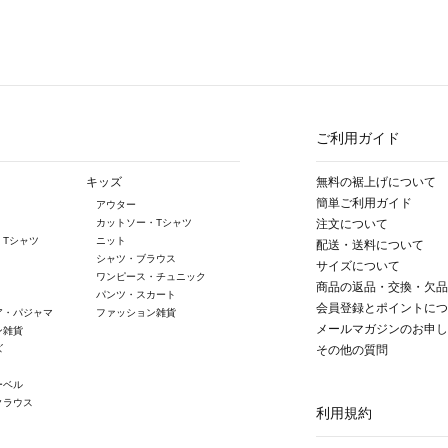
ご利用ガイド
キッズ
無料の裾上げについて
簡単ご利用ガイド
アウター
カットソー・Tシャツ
注文について
・Tシャツ
ニット
配送・送料について
シャツ・ブラウス
サイズについて
ワンピース・チュニック
商品の返品・交換・欠品
パンツ・スカート
会員登録とポイントにつ
ア・パジャマ
ファッション雑貨
メールマガジンのお申し
ン雑貨
ズ
その他の質問
ーベル
クラウス
利用規約