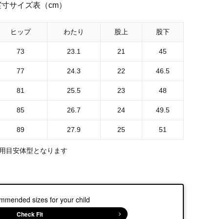
実寸サイズ表（cm）
ヒップ
わたり
股上
股下
73
23.1
21
45
77
24.3
22
46.5
81
25.5
23
48
85
26.7
24
49.5
89
27.9
25
51
用目安体型となります
mmended sizes for your child
Check Fit