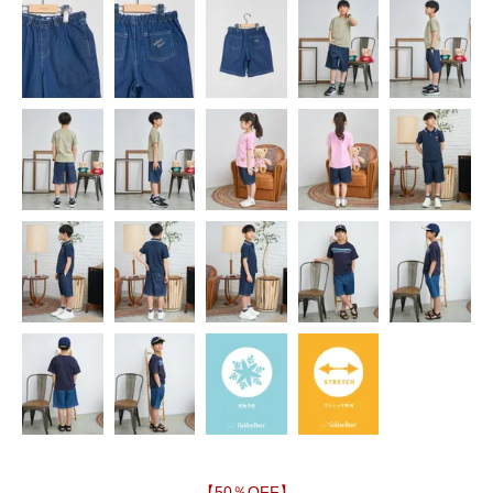
【50％OFF】