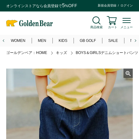
5
OFF
オンラインストアなら
会員登録
で
%
新規会員登録
ログイン
商品検索
カート
メニュー
WOMEN
MEN
KIDS
GB GOLF
SALE
NEW
ゴールデンベア：HOME
キッズ
BOYS＆GIRLSデニムショートパンツ