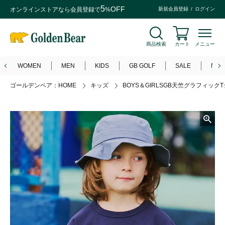
5
OFF
オンラインストアなら
会員登録
で
%
新規会員登録
ログイン
商品検索
カート
メニュー
WOMEN
MEN
KIDS
GB GOLF
SALE
NEW
ゴールデンベア：HOME
キッズ
BOYS＆GIRLSGB天竺グラフィック