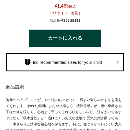
¥
1,463
税込
[
13
ポイント進呈 ]
商品番号
205U5431
カートに入れる
Find recommended sizes for your child
商品説明
胸元のベアプリントが、 いつものお出かけに、程よい親しみやすさを添え
てくれます。 触れた瞬間にひんやり感じる「接触冷感」が、暑い季節も お
子様の体を涼しく、心地よく守ってくれる頼もしい味方。 汗をかいてもす
ぐに乾く「吸水速乾」と、透けにくい丈夫な生地で 元気に動き回っても、
一日中さらりと清潔な着心地を保ちます。 特に、襟ぐりがヨレにくい丈夫