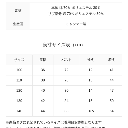
本体 綿 70％ ポリエステル 30％
素材
リブ部分 綿 70％ ポリエステル 30％
生産国
ミャンマー製
実寸サイズ表（cm）
サイズ
肩幅
バスト
袖丈
着丈
100
36
72
12
41
110
38
76
13
44
120
40
80
14
47
130
42
84
15
50
140
44
88
16.5
54
※商品タグに表記されているサイズは着用目安体型となります