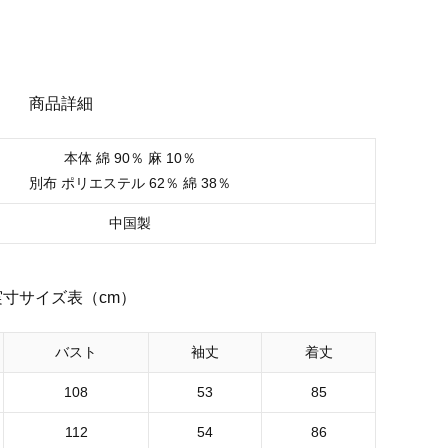
商品詳細
本体 綿 90％ 麻 10％
別布 ポリエステル 62％ 綿 38％
中国製
実寸サイズ表（cm）
バスト
袖丈
着丈
108
53
85
112
54
86