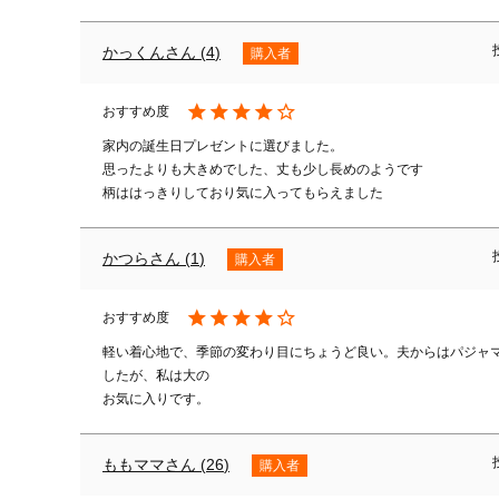
かっくん
4
購入者
家内の誕生日プレゼントに選びました。

思ったよりも大きめでした、丈も少し長めのようです

柄ははっきりしており気に入ってもらえました
かつら
1
購入者
軽い着心地で、季節の変わり目にちょうど良い。夫からはパジャ
したが、私は大の

お気に入りです。
ももママ
26
購入者