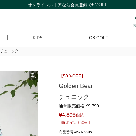
5
OFF
オンラインストアなら
会員登録
で
%
KIDS
GB GOLF
earチュニック
【50％OFF】
Golden Bear
チュニック
通常販売価格
¥
9,790
¥
4,895
税込
[
45
ポイント進呈 ]
商品番号
467R3305