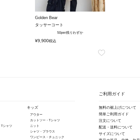
Golden Bear
タッサーコート
50per
残りわずか
¥
9,900
税込
ご利用ガイド
キッズ
無料の裾上げについて
簡単ご利用ガイド
アウター
カットソー・Tシャツ
注文について
・Tシャツ
ニット
配送・送料について
シャツ・ブラウス
サイズについて
ワンピース・チュニック