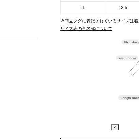
LL
42.5
※商品タグに表記されているサイズは着
サイズ表の各名称について
Shoulder 
Width
56cm
Length
86c