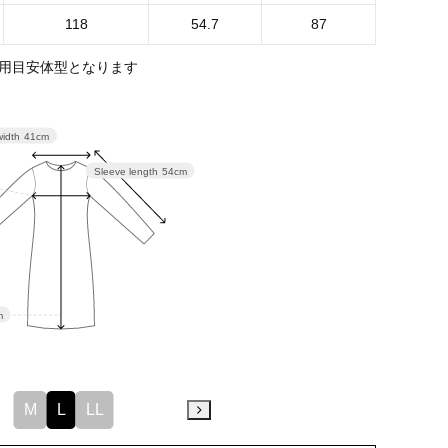
118
54.7
87
用目安体型となります
width
41cm
Sleeve length
54cm
m
M
L
LL