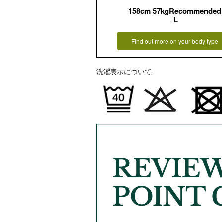
158cm 57kgRecommended
L
Find out more on your body type
洗濯表示について