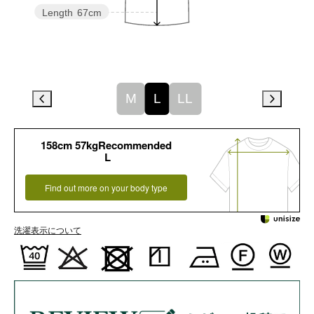
Length
67cm
M
L
LL
158cm 57kgRecommended
L
Find out more on your body type
洗濯表示について