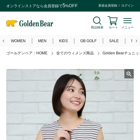
5
OFF
オンラインストアなら
会員登録
で
%
新規会員登録
ログイン
商品検索
カート
メニュー
WOMEN
MEN
KIDS
GB GOLF
SALE
NEW
ゴールデンベア：HOME
全てのウィメンズ商品
Golden Bearチュニ