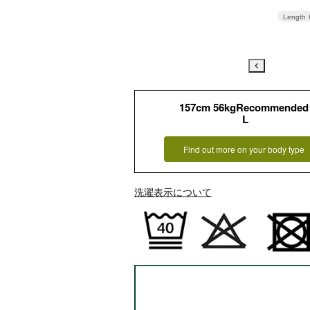
Length
157cm 56kgRecommended
L
Find out more on your body type
洗濯表示について