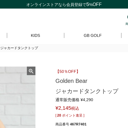
5
OFF
オンラインストアなら
会員登録
で
%
KIDS
GB GOLF
Bearジャカードタンクトップ
【50％OFF】
Golden Bear
ジャカードタンクトップ
通常販売価格
¥
4,290
¥
2,145
税込
[
20
ポイント進呈 ]
商品番号
467R7401