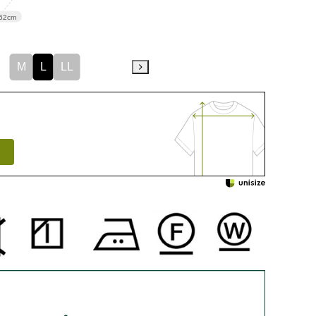
62cm
M
L
LL