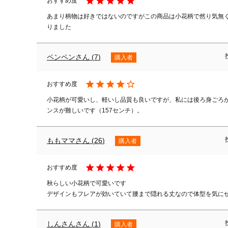
あまり柄物は好きではないのですがこの商品は小花柄で然り気無
りました
ペンペン
7
購入者
小花柄が可愛いし、軽いし品質も良いですが、私には後ろ身ごろ
ンスが難しいです（157センチ）。
ももママ
26
購入者
秋らしい小花柄で可愛いです

デザインもフレアが効いていて腰まで隠れる丈なので体型を気に
しんさん
1
購入者