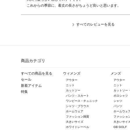
これからの季節に、着丈の長さがちょうど良いと思います。
すべてのレビューを見る
商品カテゴリ
すべての商品を見る
ウィメンズ
メンズ
セール
アウター
アウター
新着アイテム
ニット
ニット
カットソー
カットソー
特集
パンツ・スカート
ポロシャツ
ワンピース・チュニック
シャツ
シャツ・ブラウス
パンツ
ホームウェア
ホームウェ
ファッション雑貨
ファッショ
大きいサイズ
大きいサイ
ホワイトレーベル
GB GOLF