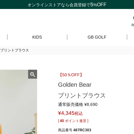
5
OFF
オンラインストアなら
会員登録
で
%
KIDS
GB GOLF
Bearプリントブラウス
【50％OFF】
Golden Bear
プリントブラウス
通常販売価格
¥
8,690
¥
4,345
税込
[
40
ポイント進呈 ]
商品番号
467RC303