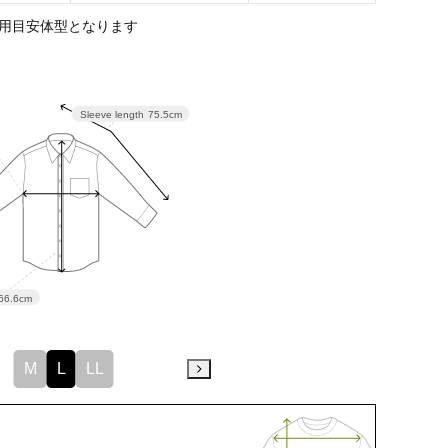
用目安体型となります
Sleeve length
75.5cm
66.6cm
M
L
LL