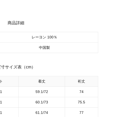
商品詳細
レーヨン 100％
中国製
実寸サイズ表（cm）
ト
着丈
裄丈
.1
59.1/72
74
.1
60.1/73
75.5
.1
61.1/74
77