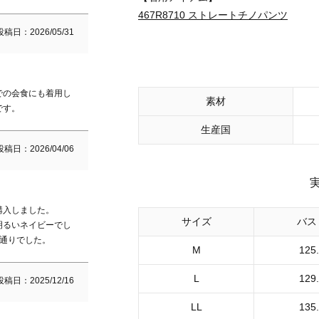
467R8710 ストレートチノパンツ
投稿日
2026/05/31
での会食にも着用し
素材
です。
生産国
投稿日
2026/04/06
入しました。

サイズ
バス
明るいネイビーでし
通りでした。
M
125
L
129
投稿日
2025/12/16
LL
135