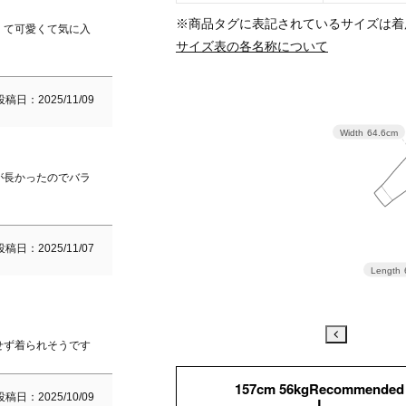
※商品タグに表記されているサイズは着
くて可愛くて気に入
サイズ表の各名称について
投稿日
2025/11/09
Width
64.6cm
が長かったのでバラ
投稿日
2025/11/07
Length
せず着られそうです
157cm 56kgRecommended
投稿日
2025/10/09
L