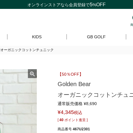
5
OFF
オンラインストアなら
会員登録
で
%
KIDS
GB GOLF
Bearオーガニックコットンチュニック
【50％OFF】
Golden Bear
オーガニックコットンチュ
通常販売価格
¥
8,690
¥
4,345
税込
[
40
ポイント進呈 ]
商品番号
467U2301