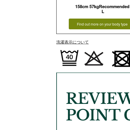
158cm 57kgRecommended
L
Find out more on your body type
洗濯表示について