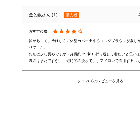
金と銀
1
購入者
衿があって、透けなくて体型カバー出来るロングブラウスが欲し
りでした。

お袖は少し長めですが（身長約150㌢）折り返して着たいと思いま
洗濯はまだですが、　短時間の脱水で、手アイロンで着用するつ
すべてのレビューを見る