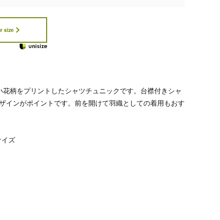
r size
に小花柄をプリントしたシャツチュニックです。台襟付きシャ
ザインがポイントです。前を開けて羽織としての着用もおす
サイズ