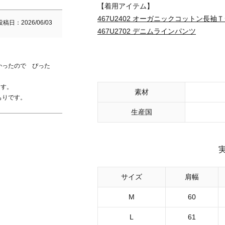
【着用アイテム】
467U2402 オーガニックコットン長袖
投稿日
2026/06/03
467U2702 デニムラインパンツ
かったので　ぴった
す。

素材
もりです。
生産国
サイズ
肩幅
M
60
L
61