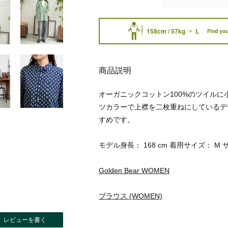
158cm / 57kg
L
Find you
商品説明
オーガニックコットン100%のツイル
ツカラーで上襟を二枚重ねにしているデ
すめです。
モデル身長： 168 cm 着用サイズ： M 
Golden Bear WOMEN
ブラウス (WOMEN)
レビューを書く