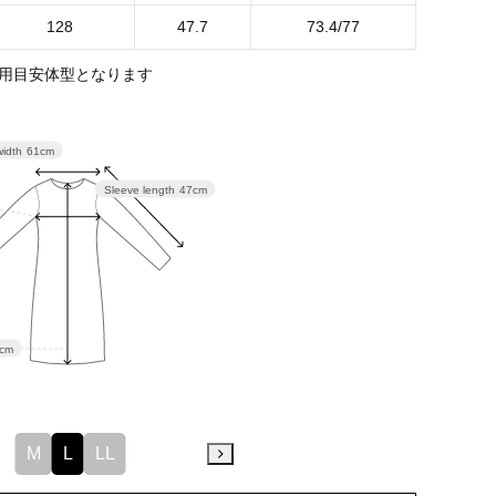
128
47.7
73.4/77
用目安体型となります
width
61cm
Sleeve length
47cm
2cm
M
L
LL