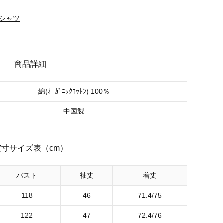
Ｔシャツ
商品詳細
綿(ｵｰｶﾞﾆｯｸｺｯﾄﾝ) 100％
中国製
実寸サイズ表（cm）
バスト
袖丈
着丈
118
46
71.4/75
122
47
72.4/76