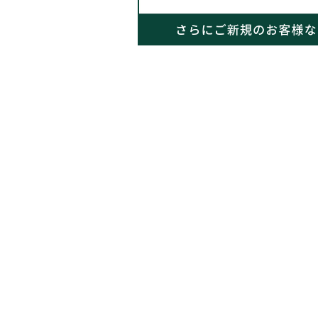
ご利用ガイド
キッズ
無料の裾上げについて
簡単ご利用ガイド
アウター
カットソー・Tシャツ
注文について
・Tシャツ
ニット
配送・送料について
シャツ・ブラウス
サイズについて
ワンピース・チュニック
商品の返品・交換・欠品
パンツ・スカート
会員登録とポイントにつ
ア・パジャマ
ファッション雑貨
メールマガジンのお申し
ン雑貨
ズ
その他の質問