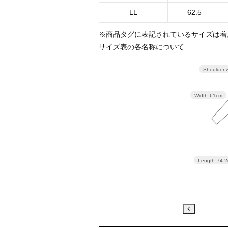
LL
62.5
※商品タグに表記されているサイズは着
サイズ表の各名称について
Shoulder 
Width
61cm
Length
74.