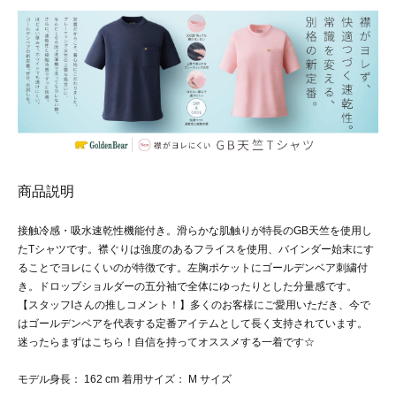
商品説明
接触冷感・吸水速乾性機能付き。滑らかな肌触りが特長のGB天竺を使用し
たTシャツです。襟ぐりは強度のあるフライスを使用、バインダー始末にす
ることでヨレにくいのが特徴です。左胸ポケットにゴールデンベア刺繍付
き。ドロップショルダーの五分袖で全体にゆったりとした分量感です。
【スタッフIさんの推しコメント！】多くのお客様にご愛用いただき、今で
はゴールデンベアを代表する定番アイテムとして長く支持されています。
迷ったらまずはこちら！自信を持ってオススメする一着です☆
モデル身長： 162 cm 着用サイズ： M サイズ