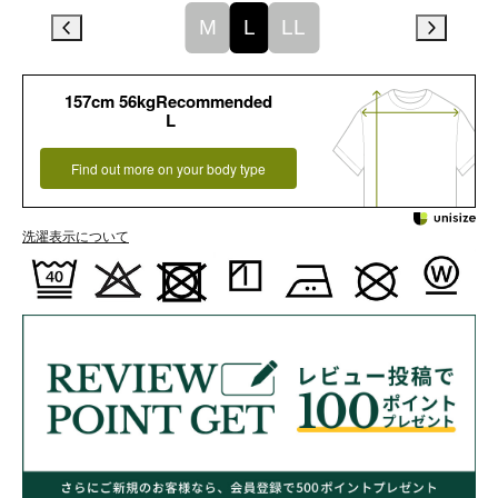
M
L
LL
157cm 56kgRecommended
L
Find out more on your body type
洗濯表示について