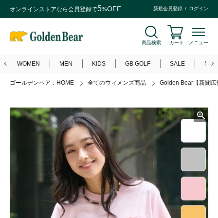
5
OFF
オンラインストアなら
会員登録
で
%
新規会員登録
ログイン
商品検索
カート
メニュー
WOMEN
MEN
KIDS
GB GOLF
SALE
NEW
ゴールデンベア：HOME
全てのウィメンズ商品
Golden Bear【新