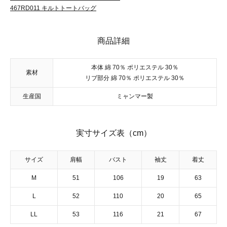
467RD011 キルトトートバッグ
商品詳細
本体 綿 70％ ポリエステル 30％
素材
リブ部分 綿 70％ ポリエステル 30％
生産国
ミャンマー製
実寸サイズ表（cm）
サイズ
肩幅
バスト
袖丈
着丈
M
51
106
19
63
L
52
110
20
65
LL
53
116
21
67