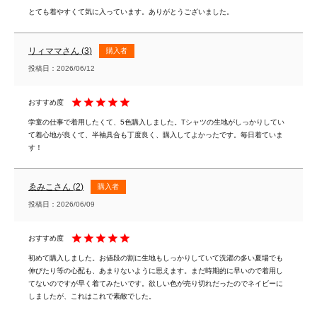
とても着やすくて気に入っています。ありがとうございました。
リィママ
3
購入者
投稿日
2026/06/12
学童の仕事で着用したくて、5色購入しました。Tシャツの生地がしっかりしてい
て着心地が良くて、半袖具合も丁度良く、購入してよかったです。毎日着ていま
す！
ゑみこ
2
購入者
投稿日
2026/06/09
初めて購入しました。お値段の割に生地もしっかりしていて洗濯の多い夏場でも
伸びたり等の心配も、あまりないように思えます。まだ時期的に早いので着用し
てないのですが早く着てみたいです。欲しい色が売り切れだったのでネイビーに
しましたが、これはこれで素敵でした。