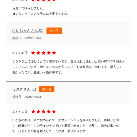
色違いで購入しました。

けいちゃん
1
購入者
投稿日
2026/06/04
サラサラして涼しくとても着やすいです。普段は肌に優しいと思い綿100%を購入
しているのですが、ポリエステルが入っていても違和感なく着れます。購入して
良かったです。色違いも検討中です。
うさぎ
1
購入者
投稿日
2026/06/03
汗かきの私は　店で勧められて　天竺テイシャツを購入しました　肌触りが良
く　酷暑の中　このテイシャツでひと夏過ごせました　今年も　新色が出たの
で　ほとんどの色を購入して　この夏　乗り切ります　