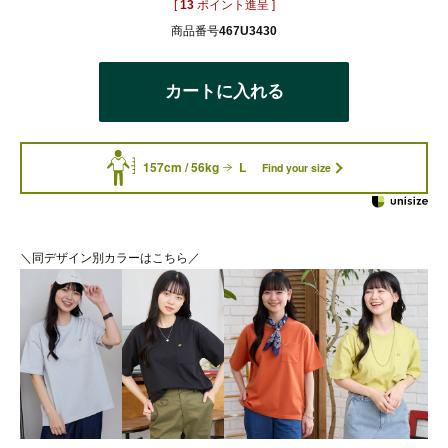
[
13
ポイント進呈 ]
商品番号
467U3430
カートに入れる
157cm / 56kg
L
Find your size
＼同デザイン別カラーはこちら／