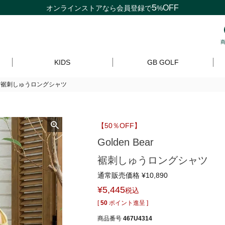
5
OFF
オンラインストアなら
会員登録
で
%
KIDS
GB GOLF
Bear裾刺しゅうロングシャツ
【50％OFF】
Golden Bear
裾刺しゅうロングシャツ
通常販売価格
¥
10,890
¥
5,445
税込
[
50
ポイント進呈 ]
商品番号
467U4314