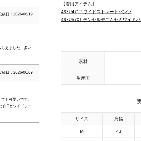
【着用アイテム】
467U4712 ワイドストレートパンツ
投稿日
2026/06/19
467U5701 テンセルデニムセミワイド
もらえました。多い
素材
投稿日
2026/06/09
生産国
とても可愛いです。
で白Tとワイドジー
サイズ
肩幅
M
43