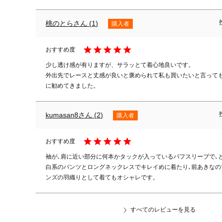
桃のとら
1
購入者
少し透け感が有りますが、サラッとて着心地良いです。

外出先でレースと丈感が良いと褒められて私も買いたいと言って
kumasan8
2
購入者
袖が､肩に近い部分に何本かタックが入っているパフスリーブで､
白系のパンツとロングネックレスでキレイめに着たり､前あきなの
ンズの羽織りとして着てもオシャレです。
すべてのレビューを見る