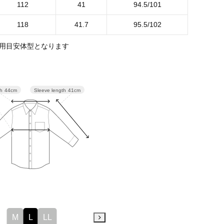
112
41
94.5/101
118
41.7
95.5/102
用目安体型となります
Sleeve length
41cm
th
44cm
M
L
LL