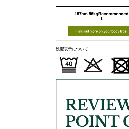
157cm 56kgRecommended
L
Find out more on your body type
洗濯表示について