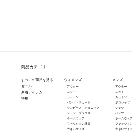
商品カテゴリ
すべての商品を見る
ウィメンズ
メンズ
セール
アウター
アウター
新着アイテム
ニット
ニット
カットソー
カットソー
特集
パンツ・スカート
ポロシャツ
ワンピース・チュニック
シャツ
シャツ・ブラウス
パンツ
ホームウェア
ホームウェ
ファッション雑貨
ファッショ
大きいサイズ
大きいサイ