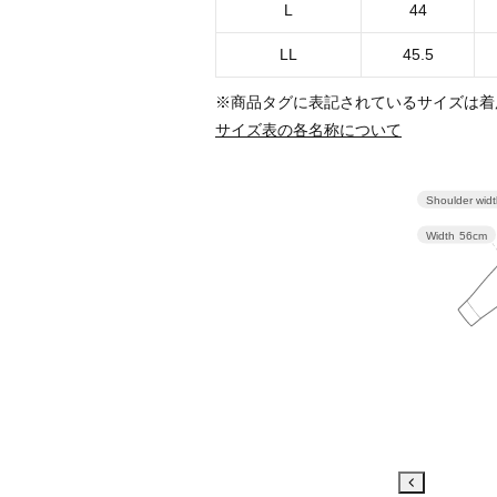
L
44
LL
45.5
※商品タグに表記されているサイズは着
サイズ表の各名称について
Shoulder wid
Width
56cm