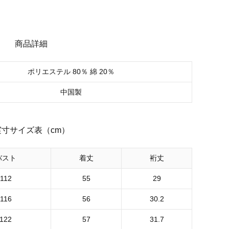
商品詳細
ポリエステル 80％ 綿 20％
中国製
実寸サイズ表（cm）
バスト
着丈
裄丈
112
55
29
116
56
30.2
122
57
31.7