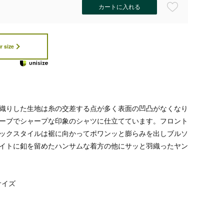
カートに入れる
r size
織りした生地は糸の交差する点が多く表面の凹凸がなくなり
ーブでシャープな印象のシャツに仕立てています。フロント
ックスタイルは裾に向かってポワンッと膨らみを出しブルソ
イトに釦を留めたハンサムな着方の他にサッと羽織ったヤン
サイズ