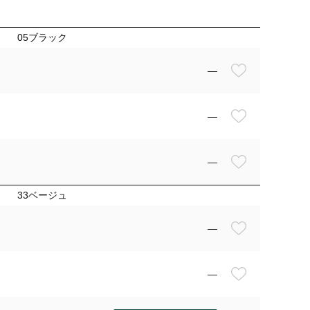
05ブラック
—
—
—
33ベージュ
—
—