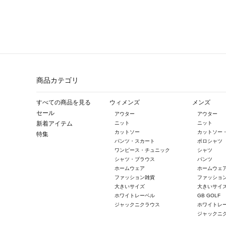
商品カテゴリ
すべての商品を見る
ウィメンズ
メンズ
セール
アウター
アウター
新着アイテム
ニット
ニット
カットソー
カットソー
特集
パンツ・スカート
ポロシャツ
ワンピース・チュニック
シャツ
シャツ・ブラウス
パンツ
ホームウェア
ホームウェ
ファッション雑貨
ファッショ
大きいサイズ
大きいサイ
ホワイトレーベル
GB GOLF
ジャックニクラウス
ホワイトレ
ジャックニ