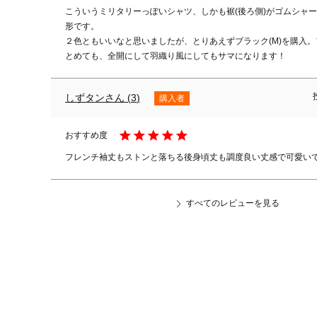
こういうミリタリーっぽいシャツ、しかも裾(後ろ側)がゴムシャ
形です。

２色ともいいなと思いましたが、とりあえずブラック(М)を購入
とめても、全開にして羽織り風にしてもサマになります！
しずタン
3
購入者
フレンチ袖丈もストンと落ちる後身頃丈も調度良い丈感で可愛い
すべてのレビューを見る