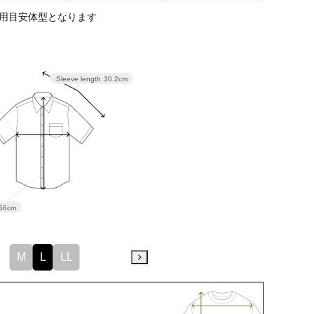
用目安体型となります
Sleeve length
30.2cm
56cm
M
L
LL