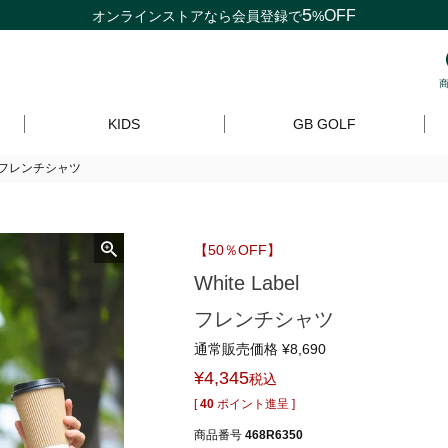
5
OFF
オンラインストアなら
会員登録
で
%
KIDS
GB GOLF
belフレンチシャツ
【50％OFF】
White Label
フレンチシャツ
通常販売価格
¥
8,690
¥
4,345
税込
[
40
ポイント進呈 ]
商品番号
468R6350