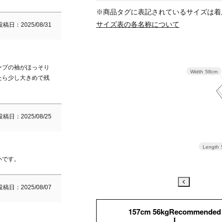
※商品タグに表記されているサイズは着
サイズ表の各名称について
投稿日
2025/08/31
ーブの袖がほっそり
Width
58cm
たら少し大きめで残
投稿日
2025/08/25
Length
いです。
投稿日
2025/08/07
157cm 56kgRecommended
L