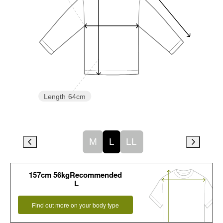
Length
64cm
M
L
LL
157cm 56kgRecommended
L
Find out more on your body type