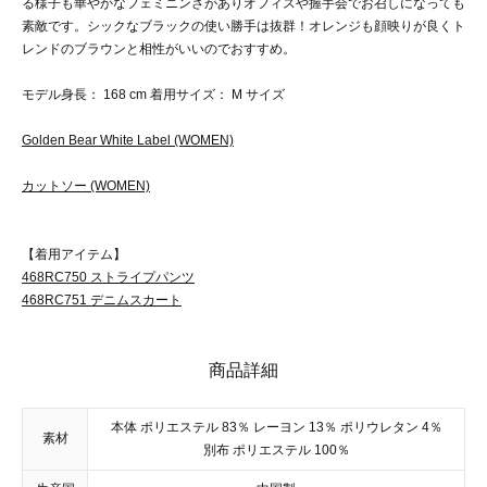
る様子も華やかなフェミニンさがありオフィスや握手会でお召しになっても
素敵です。シックなブラックの使い勝手は抜群！オレンジも顔映りが良くト
レンドのブラウンと相性がいいのでおすすめ。
モデル身長： 168 cm 着用サイズ： M サイズ
Golden Bear White Label (WOMEN)
カットソー (WOMEN)
【着用アイテム】
468RC750 ストライプパンツ
468RC751 デニムスカート
商品詳細
本体 ポリエステル 83％ レーヨン 13％ ポリウレタン 4％
素材
別布 ポリエステル 100％