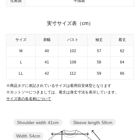
生産国
中国製
実寸サイズ表（cm）
サイズ
肩幅
バスト
袖丈
着丈
M
40
102
57
62
L
41
108
58
64
LL
42
112
59
66
※商品タグに表記されているサイズは着用目安体型となります
※カットソーにつきましては、着丈は身丈寸法を表示しています。
サイズ表の各名称について
Sleeve length
58cm
Shoulder width
41cm
Width
54cm