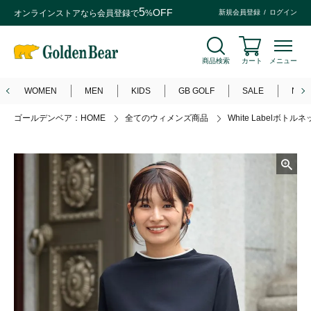
5
OFF
オンラインストアなら
会員登録
で
%
新規会員登録
ログイン
商品検索
カート
メニュー
WOMEN
MEN
KIDS
GB GOLF
SALE
NEW
ゴールデンベア：HOME
全てのウィメンズ商品
White Labelボト