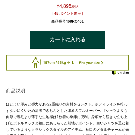
¥
4,895
税込
[
45
ポイント進呈 ]
商品番号
468RC461
カートに入れる
157cm / 56kg
L
Find your size
商品説明
ほどよい厚みと弾力がある2重織りの素材をセレクト。ボディラインを拾わ
ずダレにくいため清潔できちんとした印象のプルオーバー。Tシャツよりも
肉厚で裏毛より薄手な生地感は1枚着の季節に便利。身頃から続きで立ち上
げたボトルネックと袖口にあしらった別地がポイント。白いシャツを重ね着
しているようなクラシックスタイルのアイテム。袖口のメタルチャームが光