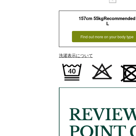
157cm 55kgRecommended
L
Find out more on your body type
洗濯表示について