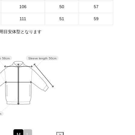
106
50
57
111
51
59
用目安体型となります
Sleeve length
50cm
h
56cm
m
M
L