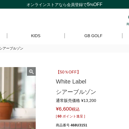
5
OFF
オンラインストアなら
会員登録
で
%
KIDS
GB GOLF
belシアーブルゾン
【50％OFF】
White Label
シアーブルゾン
通常販売価格
¥
13,200
¥
6,600
税込
[
60
ポイント進呈 ]
商品番号
468U3151