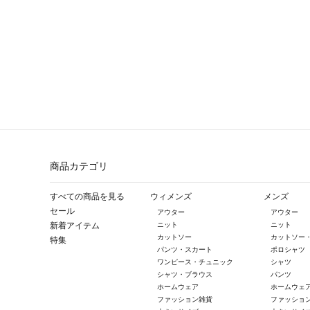
商品カテゴリ
すべての商品を見る
ウィメンズ
メンズ
セール
アウター
アウター
新着アイテム
ニット
ニット
カットソー
カットソー
特集
パンツ・スカート
ポロシャツ
ワンピース・チュニック
シャツ
シャツ・ブラウス
パンツ
ホームウェア
ホームウェ
ファッション雑貨
ファッショ