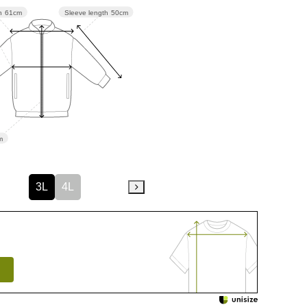
Sleeve length
50cm
h
61cm
m
3L
4L