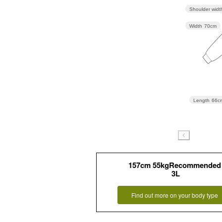
Shoulder widt
Width
70cm
Length
66c
157cm 55kgRecommended
3L
Find out more on your body type