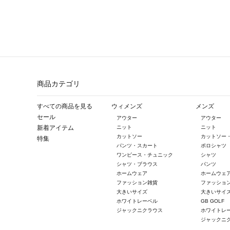
商品カテゴリ
すべての商品を見る
ウィメンズ
メンズ
セール
アウター
アウター
新着アイテム
ニット
ニット
カットソー
カットソー
特集
パンツ・スカート
ポロシャツ
ワンピース・チュニック
シャツ
シャツ・ブラウス
パンツ
ホームウェア
ホームウェ
ファッション雑貨
ファッショ
大きいサイズ
大きいサイ
ホワイトレーベル
GB GOLF
ジャックニクラウス
ホワイトレ
ジャックニ