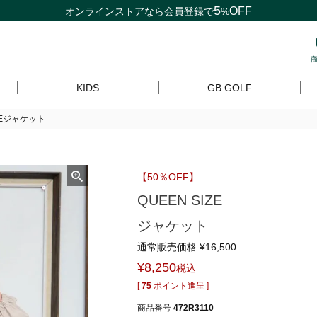
5
OFF
オンラインストアなら
会員登録
で
%
KIDS
GB GOLF
IZEジャケット
【50％OFF】
QUEEN SIZE
ジャケット
通常販売価格
¥
16,500
¥
8,250
税込
[
75
ポイント進呈 ]
商品番号
472R3110