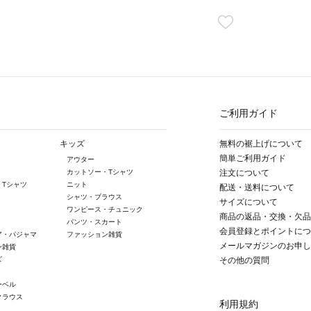
ご利用ガイド
キッズ
無料の裾上げについて
簡単ご利用ガイド
アウター
カットソー・Tシャツ
注文について
・Tシャツ
ニット
配送・送料について
シャツ・ブラウス
サイズについて
ワンピース・チュニック
商品の返品・交換・欠品
パンツ・スカート
会員登録とポイントにつ
ア・パジャマ
ファッション雑貨
メールマガジンのお申し
ン雑貨
ズ
その他の質問
ーベル
クラウス
利用規約