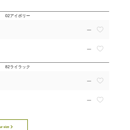
02アイボリー
—
—
82ライラック
—
—
ur size