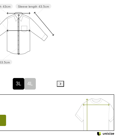
Sleeve length
43.5cm
th
43cm
63.5cm
3L
4L