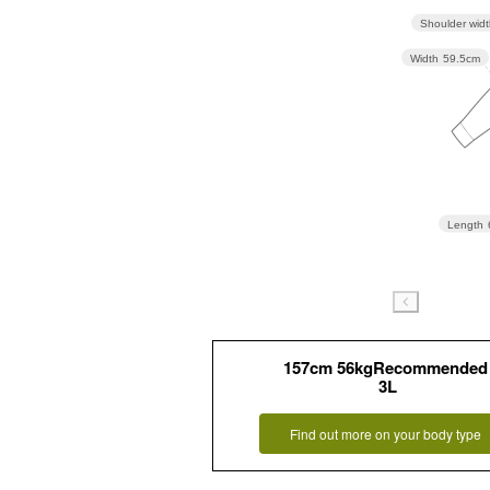
Shoulder wid
Width
59.5cm
Length
157cm 56kgRecommended
3L
Find out more on your body type