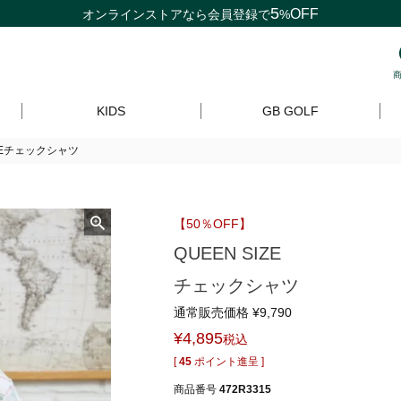
5
OFF
オンラインストアなら
会員登録
で
%
KIDS
GB GOLF
IZEチェックシャツ
【50％OFF】
QUEEN SIZE
チェックシャツ
通常販売価格
¥
9,790
¥
4,895
税込
[
45
ポイント進呈 ]
商品番号
472R3315