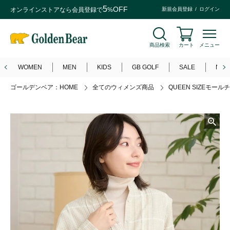
5
OFF
オンラインストアなら
会員登録
で
%
新規会員登録
ログイン
商品検索
カート
メニュー
WOMEN
MEN
KIDS
GB GOLF
SALE
NEW
ゴールデンベア：HOME
全てのウィメンズ商品
QUEEN SIZEモー