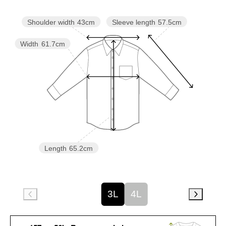
Sleeve length
57.5cm
Shoulder width
43cm
Width
61.7cm
Length
65.2cm
3L
4L