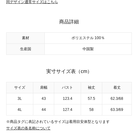
同デザイン通常サイズはこちら
商品詳細
素材
ポリエステル 100％
生産国
中国製
実寸サイズ表（cm）
サイズ
肩幅
バスト
袖丈
着丈
3L
43
123.4
57.5
62.3/68
4L
44
127.4
58
63.3/69
※商品タグに表記されているサイズは着用目安体型となります
サイズ表の各名称について