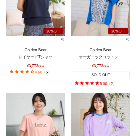
Golden Bear
Golden Bear
レイヤードTシャツ
オーガニックコットン...
¥
3,773
¥
3,773
税込
税込
4.60
（
5
）
SOLD OUT
5.00
（
2
）