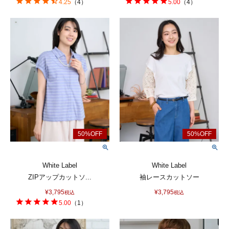
4.25
（
4
）
5.00
（
4
）
White Label
White Label
ZIPアップカットソ...
袖レースカットソー
¥
3,795
¥
3,795
税込
税込
5.00
（
1
）