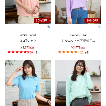
White Label
Golden Bear
ロゴTシャツ
シルエットベア長袖Ｔ...
¥
3,773
¥
3,773
税込
税込
5.00
（
3
）
4.25
（
4
）