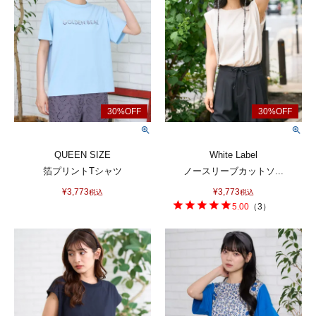
QUEEN SIZE
White Label
箔プリントTシャツ
ノースリーブカットソ...
¥
3,773
¥
3,773
税込
税込
5.00
（
3
）