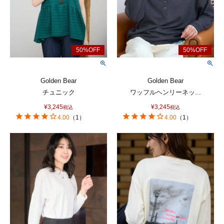
Golden Bear
Golden Bear
チュニック
ワッフルヘンリーネッ...
¥
3,245
¥
3,245
税込
税込
4.00
（
1
）
4.00
（
1
）