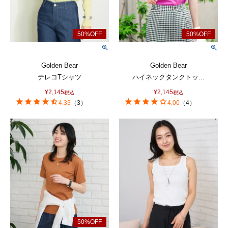
Golden Bear
Golden Bear
テレコTシャツ
ハイネックタンクトッ...
¥
2,145
¥
2,145
税込
税込
4.33
（
3
）
4.00
（
4
）