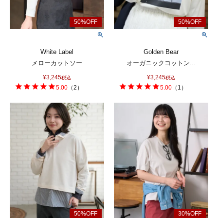
White Label
Golden Bear
メローカットソー
オーガニックコットン...
¥
3,245
¥
3,245
税込
税込
5.00
（
2
）
5.00
（
1
）