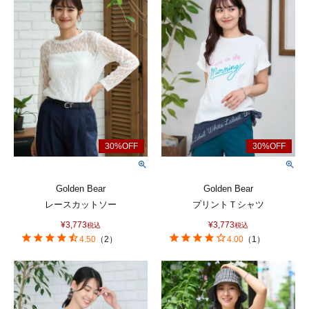
Golden Bear
Golden Bear
レースカットソー
プリントＴシャツ
¥
3,773
¥
3,773
税込
税込
4.50
（
2
）
4.00
（
1
）