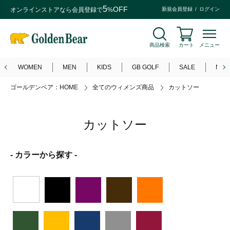
5
OFF
オンラインストアなら
会員登録
で
%
新規会員登録
ログイン
商品検索
カート
メニュー
WOMEN
MEN
KIDS
GB GOLF
SALE
NEW
ゴールデンベア：HOME
全てのウィメンズ商品
カットソー
カットソー
- カラーから探す -