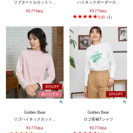
リブタートルカットソ...
ハイネックボーダーカ...
¥
3,773
¥
3,773
税込
税込
5.00
（
2
）
Golden Bear
Golden Bear
リブハイネックカット...
ロゴ長袖Tシャツ
¥
3,773
¥
3,773
税込
税込