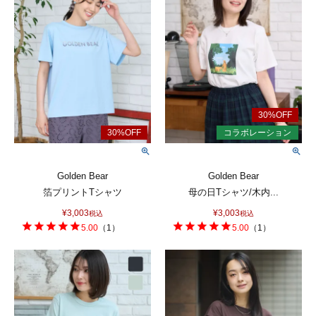
Golden Bear
Golden Bear
箔プリントTシャツ
母の日Tシャツ/木内...
¥
3,003
¥
3,003
税込
税込
5.00
（
1
）
5.00
（
1
）