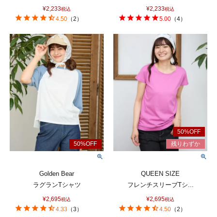
¥
2,233
¥
2,233
税込
税込
4.50
（
2
）
5.00
（
4
）
Golden Bear
QUEEN SIZE
ラグランTシャツ
フレンチスリーブTシ...
¥
2,695
¥
2,695
税込
税込
4.33
（
3
）
4.50
（
2
）