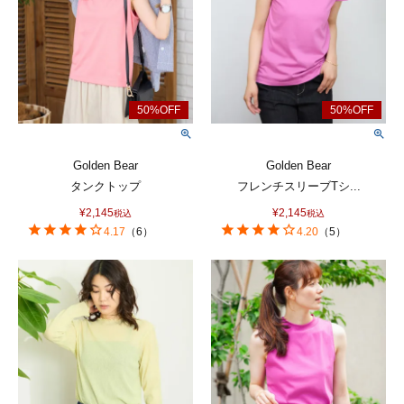
Golden Bear
Golden Bear
タンクトップ
フレンチスリーブTシ...
¥
2,145
¥
2,145
税込
税込
4.17
（
6
）
4.20
（
5
）