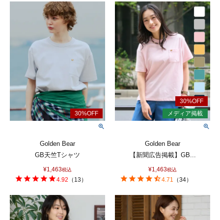
Golden Bear
Golden Bear
GB天竺Tシャツ
【新聞広告掲載】GB...
¥
1,463
¥
1,463
税込
税込
4.92
（
13
）
4.71
（
34
）