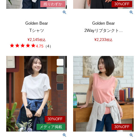
Golden Bear
Golden Bear
Tシャツ
2Wayリブタンクト...
¥
2,145
¥
2,233
税込
税込
4.75
（
4
）