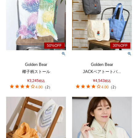
Golden Bear
Golden Bear
椰子柄ストール
JACKベアトートバ...
¥
3,245
¥
4,543
税込
税込
4.00
（
2
）
4.00
（
2
）