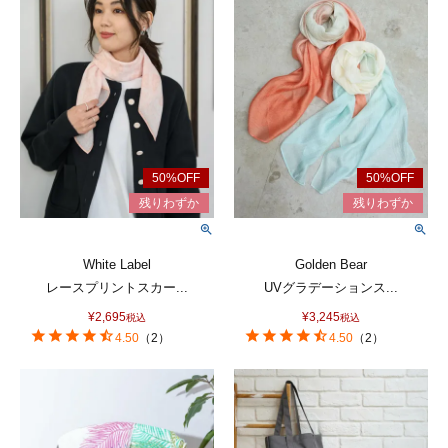
White Label
Golden Bear
レースプリントスカー...
UVグラデーションス...
¥
2,695
¥
3,245
税込
税込
4.50
（
2
）
4.50
（
2
）