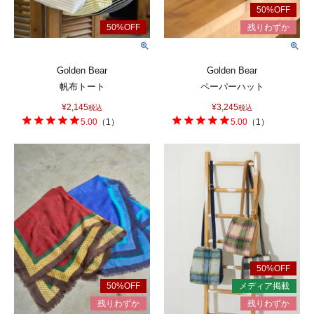
Golden Bear
Golden Bear
帆布トート
ペーパーハット
¥
2,145
¥
3,245
税込
税込
5.00
（
1
）
5.00
（
1
）