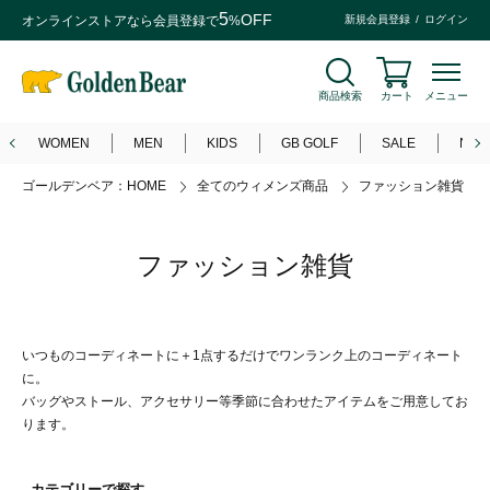
5
OFF
オンラインストアなら
会員登録
で
%
新規会員登録
ログイン
商品検索
カート
メニュー
WOMEN
MEN
KIDS
GB GOLF
SALE
NEW
ゴールデンベア：HOME
全てのウィメンズ商品
ファッション雑貨
ファッション雑貨
いつものコーディネートに＋1点するだけでワンランク上のコーディネート
に。
バッグやストール、アクセサリー等季節に合わせたアイテムをご用意してお
ります。
- カテゴリーで探す -