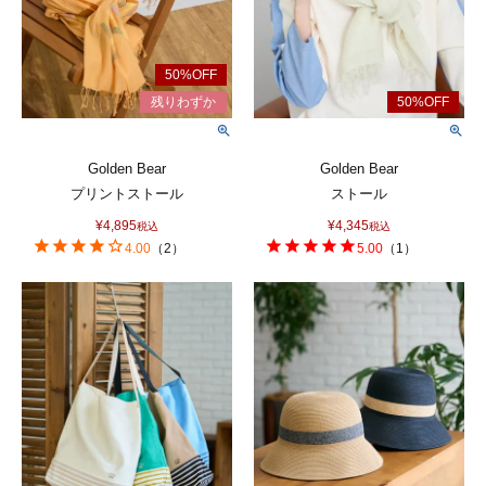
Golden Bear
Golden Bear
プリントストール
ストール
¥
4,895
¥
4,345
税込
税込
4.00
（
2
）
5.00
（
1
）