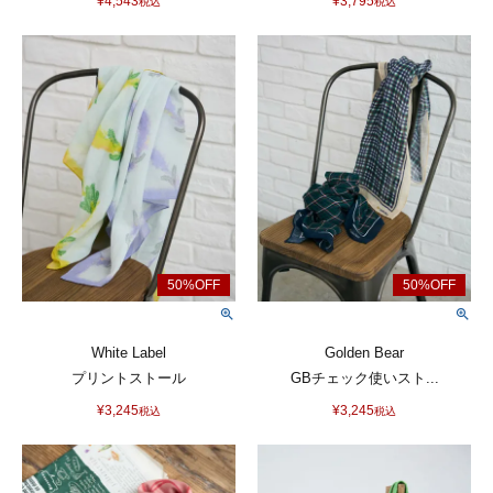
¥
4,543
¥
3,795
税込
税込
White Label
Golden Bear
プリントストール
GBチェック使いスト...
¥
3,245
¥
3,245
税込
税込