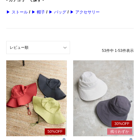
▶ ストール
/
▶ 帽子
/
▶ バッグ
/
▶ アクセサリー
レビュー順
53
件中
1
-
53
件表示