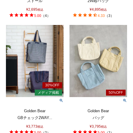
ストール
2Wayバッグ
¥
2,695
¥
4,895
税込
税込
5.00
（
4
）
4.33
（
3
）
Golden Bear
Golden Bear
GBチェック2WAY...
バッグ
¥
3,773
¥
3,795
税込
税込
5.00
（
2
）
5.00
（
2
）