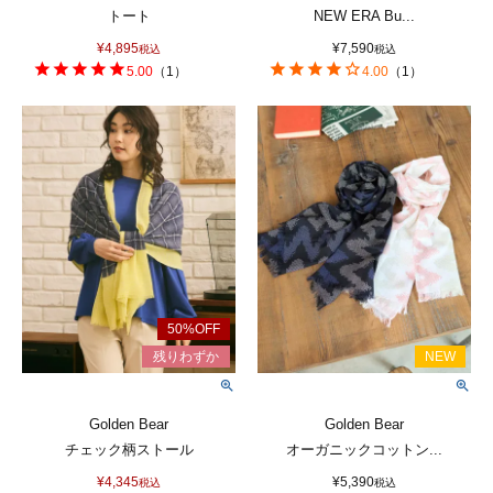
トート
NEW ERA Bu...
¥
4,895
¥
7,590
税込
税込
5.00
（
1
）
4.00
（
1
）
Golden Bear
Golden Bear
チェック柄ストール
オーガニックコットン...
¥
4,345
¥
5,390
税込
税込