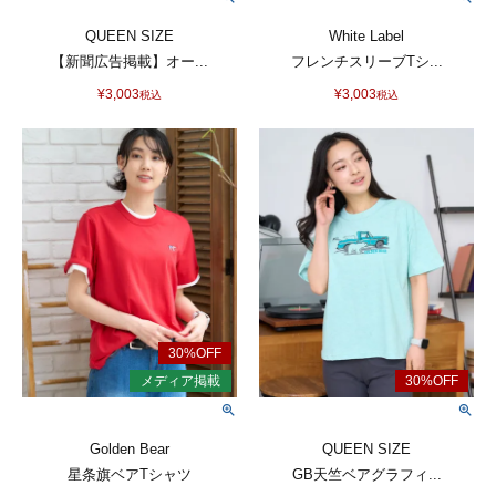
QUEEN SIZE
White Label
【新聞広告掲載】オー...
フレンチスリーブTシ...
¥
3,003
¥
3,003
税込
税込
Golden Bear
QUEEN SIZE
星条旗ベアTシャツ
GB天竺ベアグラフィ...