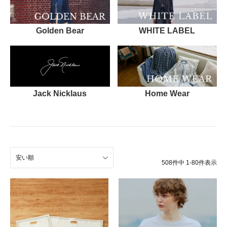
Golden Bear
WHITE LABEL
Jack Nicklaus
Home Wear
安い順
508
件中
1
-
80
件表示