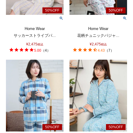
Home Wear
Home Wear
サッカーストライプパ...
花柄チュニックパジャ...
¥
2,475
¥
2,475
税込
税込
5.00
（
4
）
4.43
（
7
）