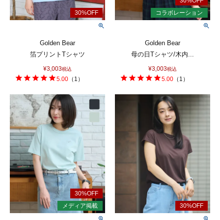
Golden Bear
Golden Bear
箔プリントTシャツ
母の日Tシャツ/木内...
¥
3,003
¥
3,003
税込
税込
5.00
（
1
）
5.00
（
1
）