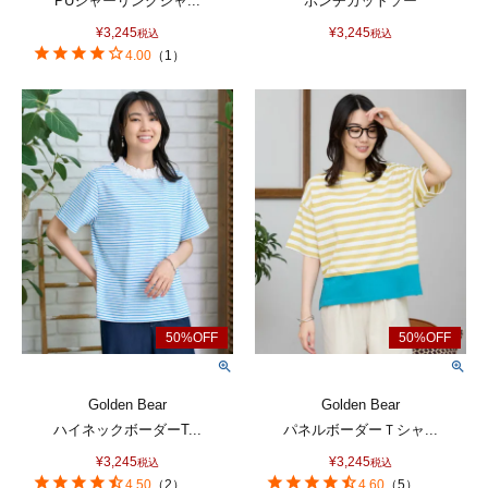
PUシャーリングシャ...
ポンチカットソー
¥
3,245
¥
3,245
税込
税込
4.00
（
1
）
Golden Bear
Golden Bear
ハイネックボーダーT...
パネルボーダーＴシャ...
¥
3,245
¥
3,245
税込
税込
4.50
（
2
）
4.60
（
5
）