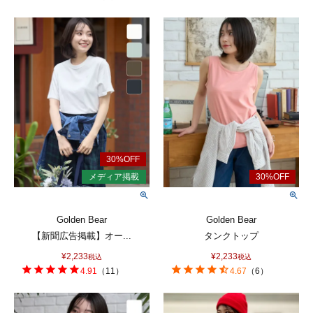
Golden Bear
Golden Bear
【新聞広告掲載】オー...
タンクトップ
¥
2,233
¥
2,233
税込
税込
4.91
（
11
）
4.67
（
6
）