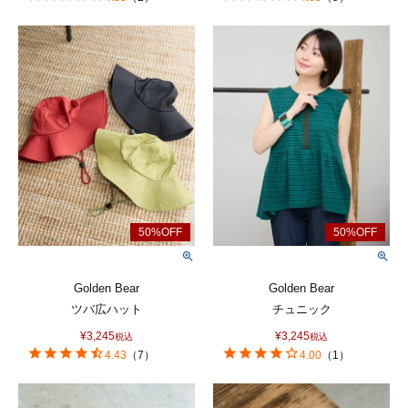
Golden Bear
Golden Bear
ツバ広ハット
チュニック
¥
3,245
¥
3,245
税込
税込
4.43
（
7
）
4.00
（
1
）