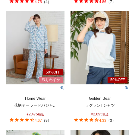
4.75
（
4
）
4.86
（
7
）
Home Wear
Golden Bear
花柄テーラードパジャ...
ラグランTシャツ
¥
2,475
¥
2,695
税込
税込
4.67
（
9
）
4.33
（
3
）