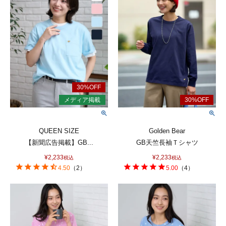
QUEEN SIZE
Golden Bear
【新聞広告掲載】GB...
GB天竺長袖Ｔシャツ
¥
2,233
¥
2,233
税込
税込
4.50
（
2
）
5.00
（
4
）