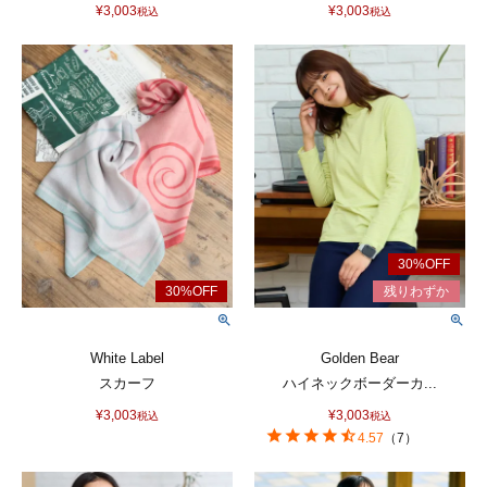
¥
3,003
¥
3,003
税込
税込
White Label
Golden Bear
スカーフ
ハイネックボーダーカ...
¥
3,003
¥
3,003
税込
税込
4.57
（
7
）