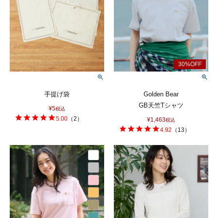
手提げ袋
Golden Bear
GB天竺Tシャツ
¥
5
税込
5.00
（
2
）
¥
1,463
税込
4.92
（
13
）