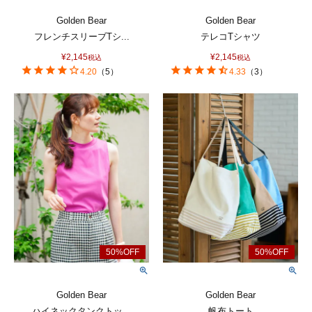
Golden Bear
Golden Bear
フレンチスリーブTシ...
テレコTシャツ
¥
2,145
¥
2,145
税込
税込
4.20
（
5
）
4.33
（
3
）
Golden Bear
Golden Bear
ハイネックタンクトッ...
帆布トート