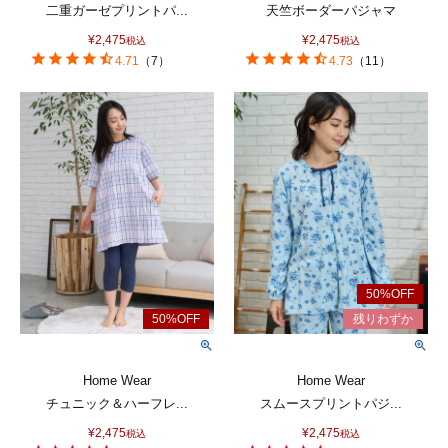
二重ガーゼプリントパ...
天竺ボーダーパジャマ
¥
2,475
¥
2,475
税込
税込
4.71
（
7
）
4.73
（
11
）
Home Wear
Home Wear
チュニック＆ハーフレ...
スムースプリントパジ...
¥
2,475
¥
2,475
税込
税込