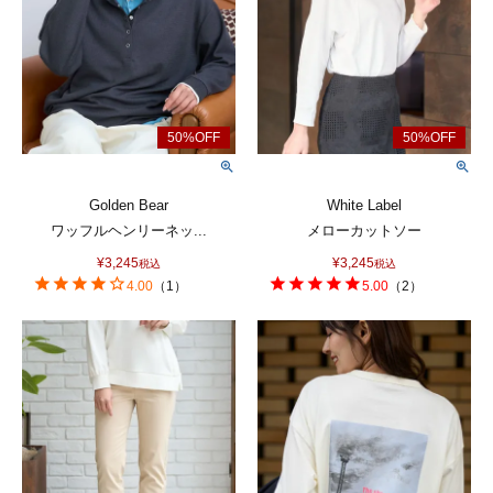
Golden Bear
White Label
ワッフルヘンリーネッ...
メローカットソー
¥
3,245
¥
3,245
税込
税込
4.00
（
1
）
5.00
（
2
）