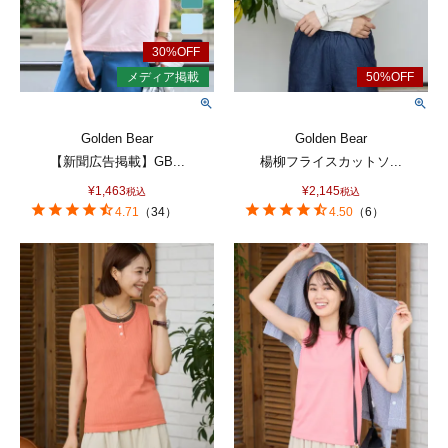
Golden Bear
Golden Bear
【新聞広告掲載】GB...
楊柳フライスカットソ...
¥
1,463
¥
2,145
税込
税込
4.71
（
34
）
4.50
（
6
）