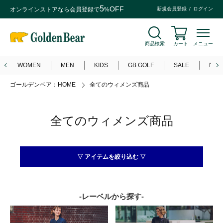
5
OFF
オンラインストアなら
会員登録
で
%
新規会員登録
ログイン
商品検索
カート
メニュー
WOMEN
MEN
KIDS
GB GOLF
SALE
NEW
ゴールデンベア：HOME
全てのウィメンズ商品
全てのウィメンズ商品
▽ アイテムを絞り込む ▽
トップス
アウター
カットソー
カーディガン
シャツ・ブラウス
チュニック・ワンピース
パンツ・スカート
パジャマ・ホームウェア
ニット・セーター
ファッション雑貨
大きいサイズ（3L・4L）
-レーベルから探す-