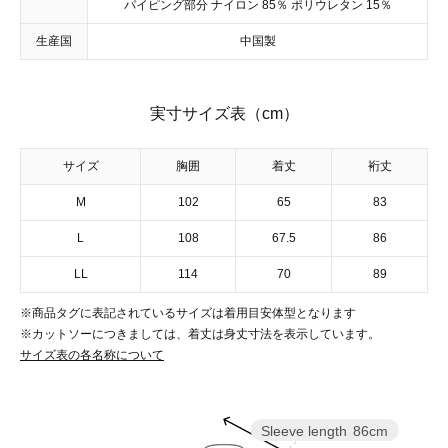
パイピング部分 ナイロン 85％ ポリウレタン 15％
生産国
中国製
実寸サイズ表（cm）
サイズ
胸囲
着丈
裄丈
M
102
65
83
L
108
67.5
86
LL
114
70
89
※商品タグに表記されているサイズは着用目安体型となります
※カットソーにつきましては、着丈は身丈寸法を表示しています。
サイズ表の各名称について
Sleeve length
86cm