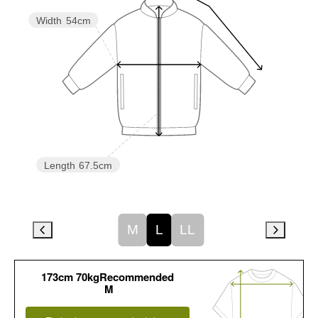
Width
54cm
Length
67.5cm
M
L
LL
173cm 70kgRecommended
M