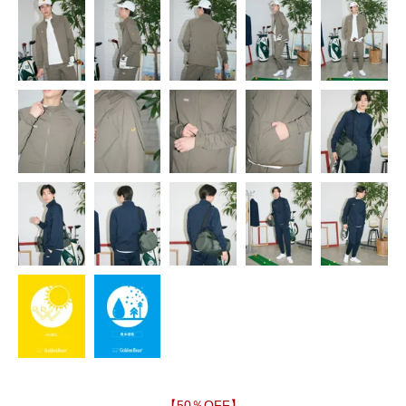
【50％OFF】