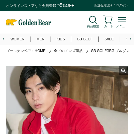
5
OFF
オンラインストアなら
会員登録
で
%
新規会員登録
ログイン
商品検索
カート
メニュー
WOMEN
MEN
KIDS
GB GOLF
SALE
NEW
ゴールデンベア：HOME
全てのメンズ商品
GB GOLFGBG ブルゾン