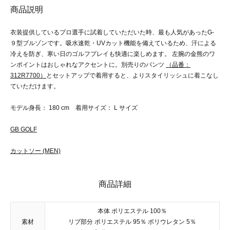
商品説明
衣装提供しているプロ選手に試着していただいた時、最も人気があったG-
９型ブルゾンです。吸水速乾・UVカット機能を備えているため、汗による
冷えを防ぎ、寒い日のゴルフプレイも快適に楽しめます。 左腕の金熊のワ
ンポイントはおしゃれなアクセントに。別売りのパンツ
（品番：
312R7700）
とセットアップで着用すると、よりスタイリッシュに着こなし
ていただけます。
モデル身長： 180 cm 着用サイズ： L サイズ
GB GOLF
カットソー (MEN)
商品詳細
本体 ポリエステル 100％
素材
リブ部分 ポリエステル 95％ ポリウレタン 5％