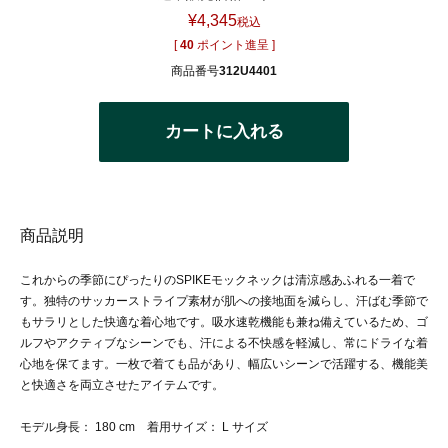
¥
4,345
税込
[
40
ポイント進呈 ]
商品番号
312U4401
カートに入れる
商品説明
これからの季節にぴったりのSPIKEモックネックは清涼感あふれる一着で
す。独特のサッカーストライプ素材が肌への接地面を減らし、汗ばむ季節で
もサラリとした快適な着心地です。吸水速乾機能も兼ね備えているため、ゴ
ルフやアクティブなシーンでも、汗による不快感を軽減し、常にドライな着
心地を保てます。一枚で着ても品があり、幅広いシーンで活躍する、機能美
と快適さを両立させたアイテムです。
モデル身長： 180 cm 着用サイズ： L サイズ