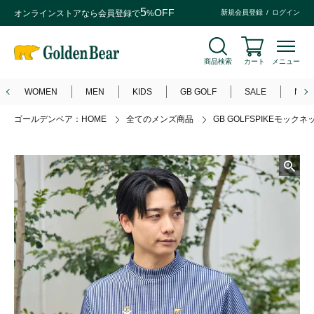
5
OFF
オンラインストアなら
会員登録
で
%
新規会員登録
ログイン
商品検索
カート
メニュー
WOMEN
MEN
KIDS
GB GOLF
SALE
NEW
ゴールデンベア：HOME
全てのメンズ商品
GB GOLFSPIKEモックネ