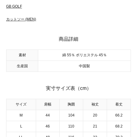
GB GOLF
カットソー (MEN)
商品詳細
素材
綿 55％ ポリエステル 45％
生産国
中国製
実寸サイズ表（cm）
サイズ
肩幅
胸囲
袖丈
着丈
M
44
104
20
66.2
L
46
110
21
68.2