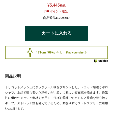
¥
5,445
税込
[
50
ポイント進呈 ]
商品番号
312U5557
カートに入れる
171cm / 69kg
L
Find your size
商品説明
トリコットメッシュにタッタソール柄をプリントした、トラッド感漂うポロ
シャツ。上品で落ち着いた柄使いが、装いに程よい存在感を添えます。通気
性に優れたメッシュ素材を使用し、汗ばむ季節でもさらりと快適な着心地を
キープ。ストレッチ性も備えているため、動きやすくストレスフリーに着用
いただけます。