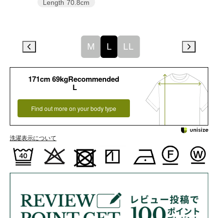
Length
70.8cm
M
L
LL
171cm 69kgRecommended
L
Find out more on your body type
洗濯表示について