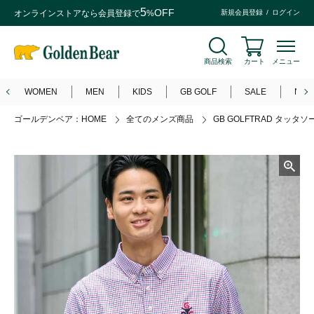
5
OFF
オンラインストアなら
会員登録
で
%
新規会員登録
ログイン
商品検索
カート
メニュー
WOMEN
MEN
KIDS
GB GOLF
SALE
NEW
ゴールデンベア：HOME
全てのメンズ商品
GB GOLFTRAD タッタ