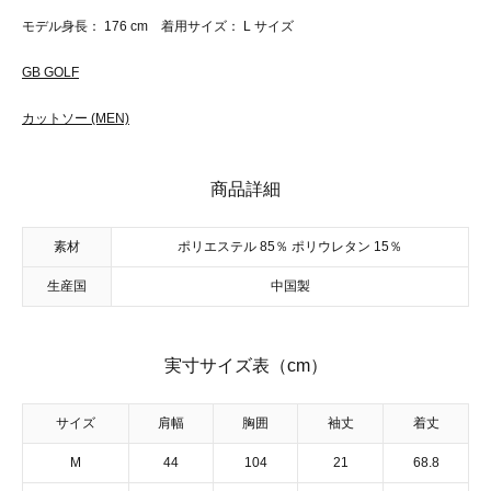
モデル身長： 176 cm 着用サイズ： L サイズ
GB GOLF
カットソー (MEN)
商品詳細
素材
ポリエステル 85％ ポリウレタン 15％
生産国
中国製
実寸サイズ表（cm）
サイズ
肩幅
胸囲
袖丈
着丈
M
44
104
21
68.8