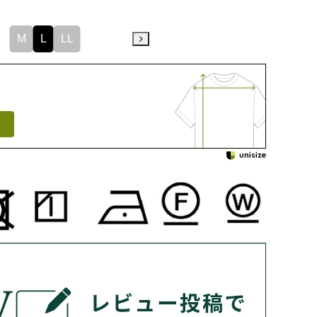
M
L
LL