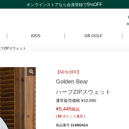
5
OFF
オンラインストアなら
会員登録
で
%
KIDS
GB GOLF
ハーフZIPスウェット
【50％OFF】
Golden Bear
ハーフZIPスウェット
通常販売価格
¥
10,890
¥
5,445
税込
[
50
ポイント進呈 ]
商品番号
314RD414