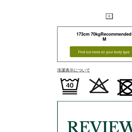
173cm 70kgRecommended
M
Find out more on your body type
洗濯表示について