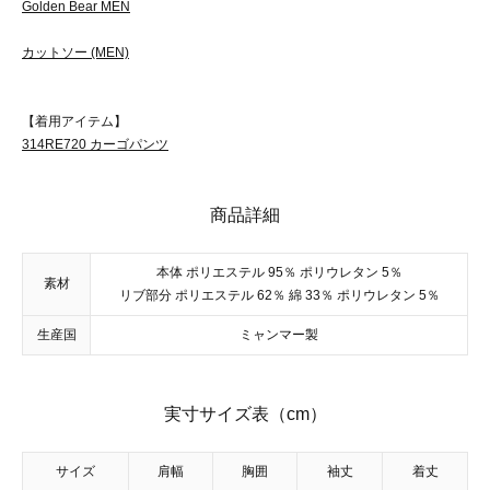
Golden Bear MEN
カットソー (MEN)
【着用アイテム】
314RE720 カーゴパンツ
商品詳細
本体 ポリエステル 95％ ポリウレタン 5％
素材
リブ部分 ポリエステル 62％ 綿 33％ ポリウレタン 5％
生産国
ミャンマー製
実寸サイズ表（cm）
サイズ
肩幅
胸囲
袖丈
着丈