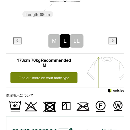
Length
68cm
M
L
LL
173cm 70kgRecommended
M
Find out more on your body type
洗濯表示について