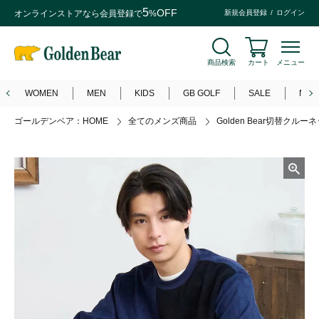
5
OFF
オンラインストアなら
会員登録
で
%
新規会員登録
ログイン
商品検索
カート
メニュー
WOMEN
MEN
KIDS
GB GOLF
SALE
NEW
ゴールデンベア：HOME
全てのメンズ商品
Golden Bear切替クル