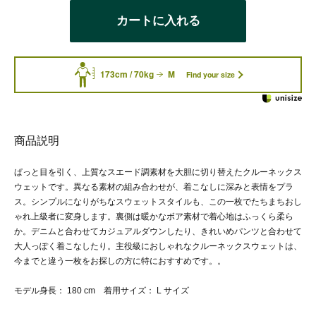
カートに入れる
173cm / 70kg
M
Find your size
商品説明
ぱっと目を引く、上質なスエード調素材を大胆に切り替えたクルーネックス
ウェットです。異なる素材の組み合わせが、着こなしに深みと表情をプラ
ス。シンプルになりがちなスウェットスタイルも、この一枚でたちまちおし
ゃれ上級者に変身します。裏側は暖かなボア素材で着心地はふっくら柔ら
か。デニムと合わせてカジュアルダウンしたり、きれいめパンツと合わせて
大人っぽく着こなしたり。主役級におしゃれなクルーネックスウェットは、
今までと違う一枚をお探しの方に特におすすめです。。
モデル身長： 180 cm 着用サイズ： L サイズ