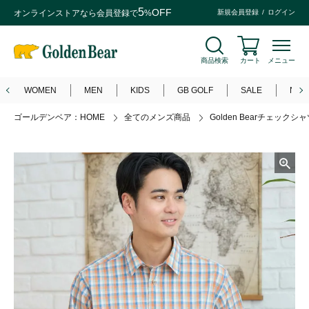
5
OFF
オンラインストアなら
会員登録
で
%
新規会員登録
ログイン
商品検索
カート
メニュー
WOMEN
MEN
KIDS
GB GOLF
SALE
NEW
ゴールデンベア：HOME
全てのメンズ商品
Golden Bearチェックシ