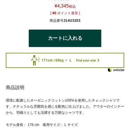
¥
4,345
税込
[
40
ポイント進呈 ]
商品番号
314U3203
カートに入れる
171cm / 69kg
L
Find your size
商品説明
環境に配慮したオーガニックコットン100%を使用したチェックシャツで
す。ナチュラルな雰囲気を感じる配色に仕上げました。アウターのインナー
から、羽織りとしても活躍する万能なシャツです。
モデル身長： 176 cm 着用サイズ： L サイズ