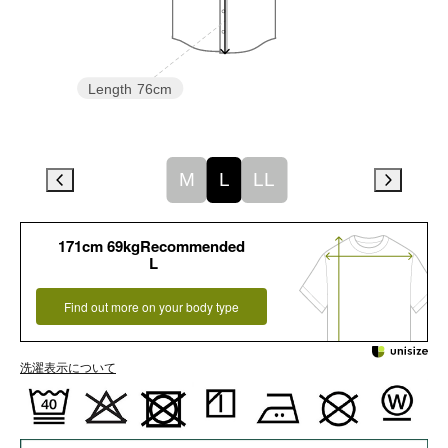
Length
76cm
M
L
LL
171cm 69kgRecommended
L
Find out more on your body type
洗濯表示について