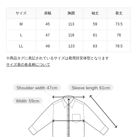
サイズ
肩幅
胸囲
袖丈
着丈
M
45
113
59
73.5
L
47
118
61
76
LL
49
123
63
78.5
※商品タグに表記されているサイズは着用目安体型となります
サイズ表の各名称について
Sleeve length
61cm
Shoulder width
47cm
Width
59cm