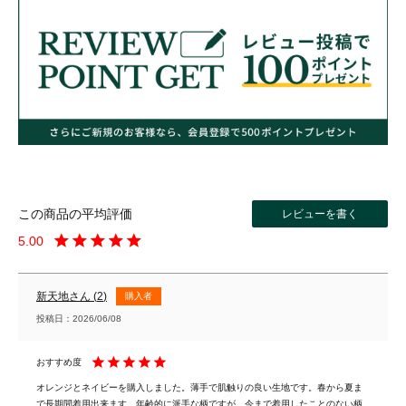
レビューを書く
5.00
新天地
2
購入者
投稿日
2026/06/08
オレンジとネイビーを購入しました。薄手で肌触りの良い生地です。春から夏ま
で長期間着用出来ます。年齢的に派手な柄ですが、今まで着用したことのない柄