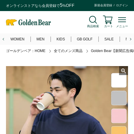
5
OFF
オンラインストアなら
会員登録
で
%
新規会員登録
ログイン
商品検索
カート
メニュー
WOMEN
MEN
KIDS
GB GOLF
SALE
NEW
ゴールデンベア：HOME
全てのメンズ商品
Golden Bear【新聞広