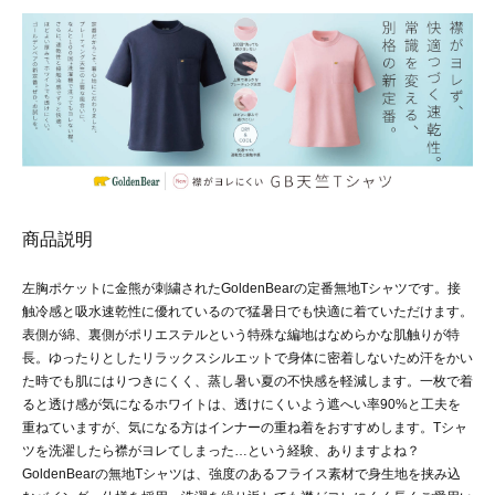
商品説明
左胸ポケットに金熊が刺繍されたGoldenBearの定番無地Tシャツです。接
触冷感と吸水速乾性に優れているので猛暑日でも快適に着ていただけます。
表側が綿、裏側がポリエステルという特殊な編地はなめらかな肌触りが特
長。ゆったりとしたリラックスシルエットで身体に密着しないため汗をかい
た時でも肌にはりつきにくく、蒸し暑い夏の不快感を軽減します。一枚で着
ると透け感が気になるホワイトは、透けにくいよう遮へい率90%と工夫を
重ねていますが、気になる方はインナーの重ね着をおすすめします。Tシャ
ツを洗濯したら襟がヨレてしまった…という経験、ありますよね？
GoldenBearの無地Tシャツは、強度のあるフライス素材で身生地を挟み込