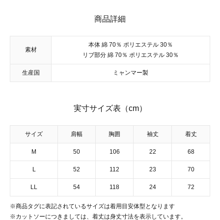
商品詳細
本体 綿 70％ ポリエステル 30％
素材
リブ部分 綿 70％ ポリエステル 30％
生産国
ミャンマー製
実寸サイズ表（cm）
サイズ
肩幅
胸囲
袖丈
着丈
M
50
106
22
68
L
52
112
23
70
LL
54
118
24
72
※商品タグに表記されているサイズは着用目安体型となります
※カットソーにつきましては、着丈は身丈寸法を表示しています。