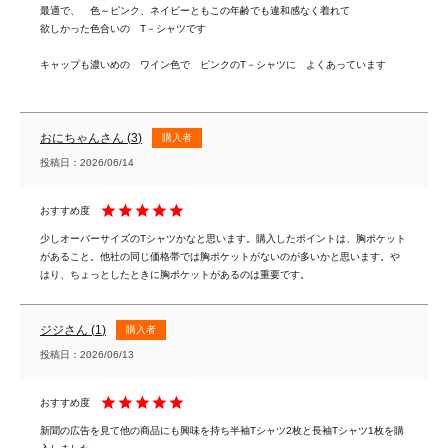
最適で、　色～ピンク、ネイビーともこの年齢でも違和感なく着れて

欲しかった色合いの　T－シャツです

キャップも濃いめの　ワイン色で　ピンクのT－シャツに　よくあっています

おにちゃん
3
購入者
投稿日
2026/06/14
少しオーバーサイズのTシャツかなと思います。購入したポイントは、胸ポケット
があること。他社の同じ価格帯では胸ポケットがないのが多いかと思います。や
はり、ちょっとしたときに胸ポケットがあるのは重要です。
ジジ
1
購入者
投稿日
2026/06/13
新聞の広告を見て他の商品にも興味を持ち半袖Tシャツ2枚と長袖Tシャツ1枚を購