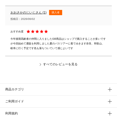
おおさかのじいじ
1
購入者
投稿日
2026/06/02
今年後期高齢者の仲間に入りましたGB商品はショップで購入することが多いです
が今回始めて通販を利用しました夏のバスツアーに着てゆきます奈良、和歌山、
岐阜に行く予定です色も落ちついていて感じよいです
すべてのレビューを見る
商品カテゴリ
ご利用ガイド
利用規約