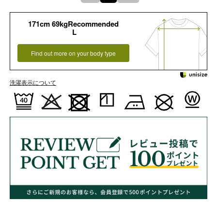
171cm 69kgRecommended
L
Find out more on your body type
洗濯表示について