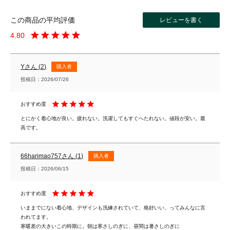
レビューを書く
4.80
Y
2
購入者
投稿日
2026/07/26
とにかく着心地が良い。疲れない。洗濯してもすぐへたれない。値段が安い。最
高です。
66harimao757
1
購入者
投稿日
2026/06/15
いままでにない着心地、デザインも洗練されていて、格好いい、ってみんなに言
われてます。

寒暖差の大きいこの時期に。朝は寒さしのぎに、昼間は暑さしのぎに　
