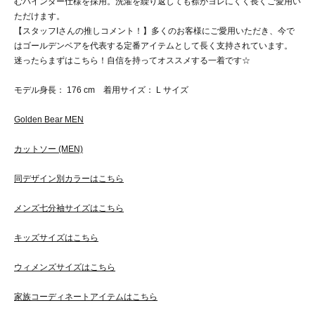
むバインダー仕様を採用。洗濯を繰り返しても襟がヨレにくく長くご愛用い
ただけます。
【スタッフIさんの推しコメント！】多くのお客様にご愛用いただき、今で
はゴールデンベアを代表する定番アイテムとして長く支持されています。
迷ったらまずはこちら！自信を持ってオススメする一着です☆
モデル身長： 176 cm 着用サイズ： L サイズ
Golden Bear MEN
カットソー (MEN)
同デザイン別カラーはこちら
メンズ七分袖サイズはこちら
キッズサイズはこちら
ウィメンズサイズはこちら
家族コーディネートアイテムはこちら