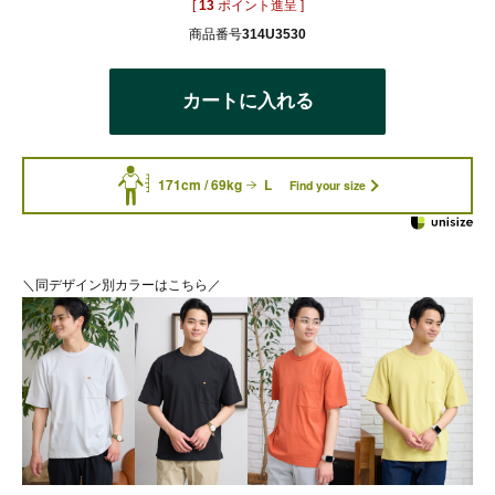
[
13
ポイント進呈 ]
商品番号
314U3530
カートに入れる
171cm / 69kg
L
Find your size
＼同デザイン別カラーはこちら／