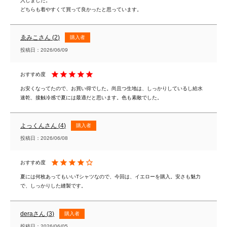
入しました。

どちらも着やすくて買って良かったと思っています。
ゑみこ
2
購入者
投稿日
2026/06/09
お安くなってたので、お買い得でした。尚且つ生地は、しっかりしているし給水
速乾、接触冷感で夏には最適だと思います。色も素敵でした。
よっくん
4
購入者
投稿日
2026/06/08
夏には何枚あってもいいTシャツなので、今回は、イエローを購入。安さも魅力
で、しっかりした縫製です。
dera
3
購入者
投稿日
2026/06/05