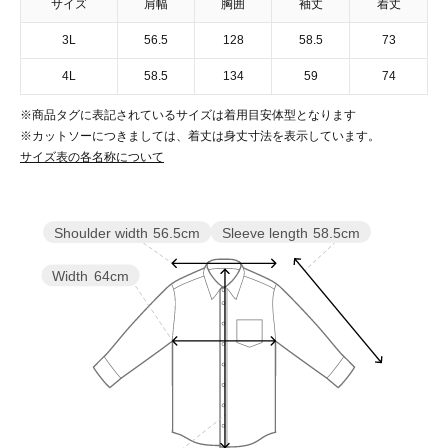
サイズ
肩幅
胸囲
袖丈
着丈
3L
56.5
128
58.5
73
4L
58.5
134
59
74
※商品タグに表記されているサイズは着用目安体型となります
※カットソーにつきましては、着丈は身丈寸法を表示しています。
サイズ表の各名称について
Sleeve length
58.5cm
Shoulder width
56.5cm
Width
64cm