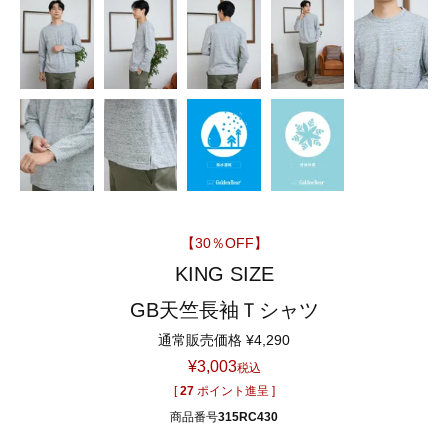
【30％OFF】
KING SIZE
GB天竺長袖Ｔシャツ
通常販売価格
¥
4,290
¥
3,003
税込
[
27
ポイント進呈 ]
商品番号
315RC430