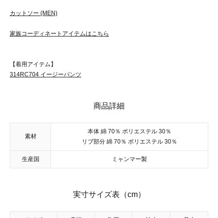
カットソー (MEN)
家族コーディネートアイテムはこちら
【着用アイテム】
314RC704 イージーパンツ
商品詳細
本体 綿 70％ ポリエステル 30％
素材
リブ部分 綿 70％ ポリエステル 30％
生産国
ミャンマー製
実寸サイズ表（cm）