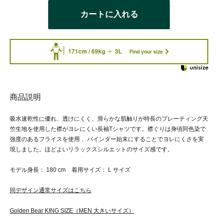
カートに入れる
171cm / 69kg
3L
Find your size
商品説明
吸水速乾性に優れ、透けにくく、滑らかな肌触りが特長のプレーティング天
竺生地を使用した襟がヨレにくい長袖Tシャツです。襟ぐりは身頃同色染で
強度のあるフライスを使用 、バインダー始末にすることでヨレにくさを実
現しました。ほどよいリラックスシルエットのサイズ感です。
モデル身長： 180 cm 着用サイズ： L サイズ
同デザイン通常サイズはこちら
Golden Bear KING SIZE（MEN 大きいサイズ）