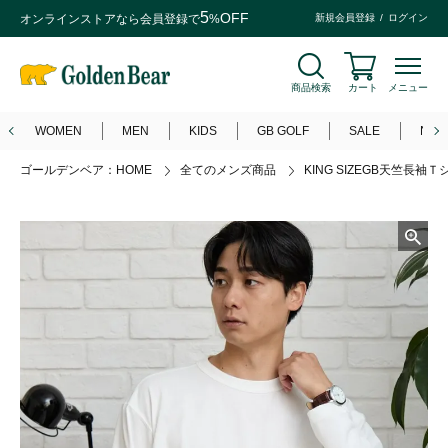
5
OFF
オンラインストアなら
会員登録
で
%
新規会員登録
ログイン
商品検索
カート
メニュー
WOMEN
MEN
KIDS
GB GOLF
SALE
NEW
ゴールデンベア：HOME
全てのメンズ商品
KING SIZEGB天竺長袖Ｔ