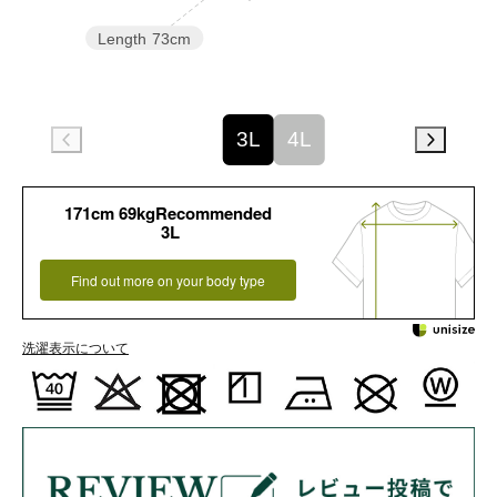
Length
73cm
3L
4L
171cm 69kgRecommended
3L
Find out more on your body type
洗濯表示について