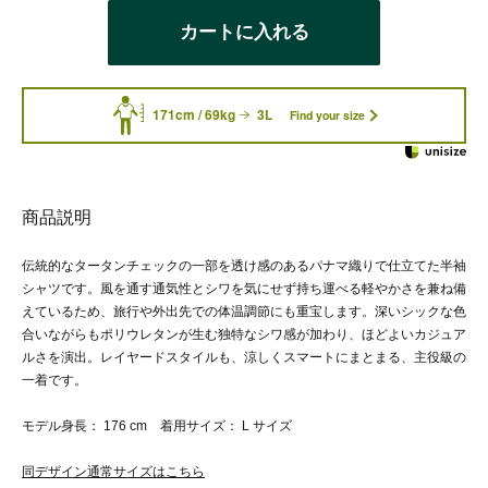
カートに入れる
171cm / 69kg
3L
Find your size
商品説明
伝統的なタータンチェックの一部を透け感のあるパナマ織りで仕立てた半袖
シャツです。風を通す通気性とシワを気にせず持ち運べる軽やかさを兼ね備
えているため、旅行や外出先での体温調節にも重宝します。深いシックな色
合いながらもポリウレタンが生む独特なシワ感が加わり、ほどよいカジュア
ルさを演出。レイヤードスタイルも、涼しくスマートにまとまる、主役級の
一着です。
モデル身長： 176 cm 着用サイズ： L サイズ
同デザイン通常サイズはこちら