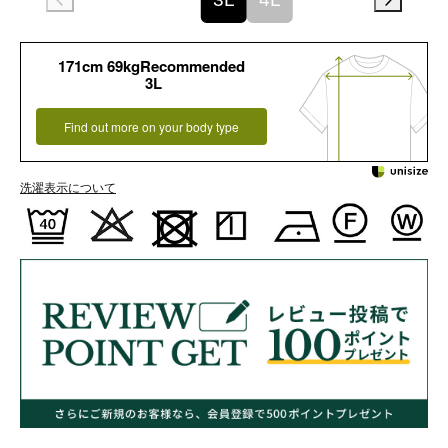
171cm 69kgRecommended
3L
Find out more on your body type
洗濯表示について