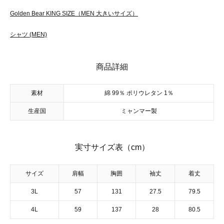
Golden Bear KING SIZE（MEN 大きいサイズ）
シャツ (MEN)
商品詳細
素材
綿 99％ ポリウレタン 1％
生産国
ミャンマー製
実寸サイズ表（cm）
サイズ
肩幅
胸囲
袖丈
着丈
3L
57
131
27.5
79.5
4L
59
137
28
80.5