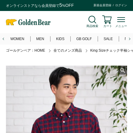
5
OFF
オンラインストアなら
会員登録
で
%
新規会員登録
ログイン
商品検索
カート
メニュー
WOMEN
MEN
KIDS
GB GOLF
SALE
NEW
ゴールデンベア：HOME
全てのメンズ商品
King Sizeチェック半袖シ