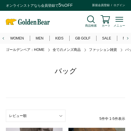
5
OFF
オンラインストアなら
会員登録
で
%
新規会員登録
ログイン
商品検索
カート
メニュー
WOMEN
MEN
KIDS
GB GOLF
SALE
NEW
ゴールデンベア：HOME
全てのメンズ商品
ファッション雑貨
バ
バッグ
レビュー順
5
件中
1
-
5
件表示