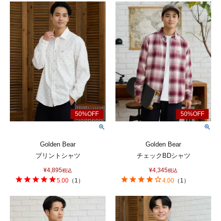
Golden Bear
Golden Bear
プリントシャツ
チェックBDシャツ
¥
4,895
¥
4,345
税込
税込
5.00
（
1
）
4.00
（
1
）