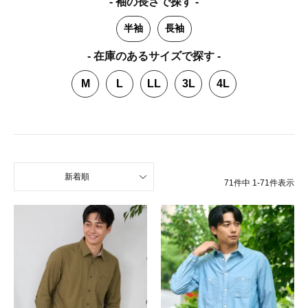
- 袖の長さで探す -
半袖
長袖
- 在庫のあるサイズで探す -
M
L
LL
3L
4L
新着順
71
件中
1
-
71
件表示