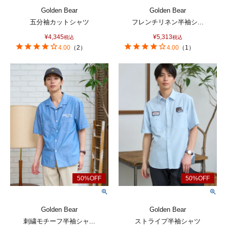
Golden Bear
Golden Bear
五分袖カットシャツ
フレンチリネン半袖シ...
¥
4,345
¥
5,313
税込
税込
4.00
（
2
）
4.00
（
1
）
Golden Bear
Golden Bear
刺繍モチーフ半袖シャ...
ストライプ半袖シャツ