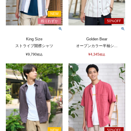
King Size
Golden Bear
ストライプ開襟シャツ
オープンカラー半袖シ...
¥
9,790
¥
4,345
税込
税込