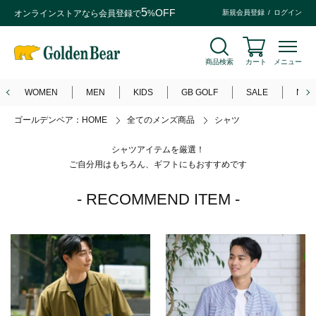
5
OFF
オンラインストアなら
会員登録
で
%
新規会員登録
ログイン
商品検索
カート
メニュー
WOMEN
MEN
KIDS
GB GOLF
SALE
NEW
ゴールデンベア：HOME
全てのメンズ商品
シャツ
シャツアイテムを厳選！
ご自分用はもちろん、ギフトにもおすすめです
- RECOMMEND ITEM -