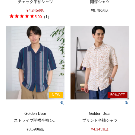
チェック半袖シャツ
開襟シャツ
¥
4,345
¥
9,790
税込
税込
5.00
（
1
）
Golden Bear
Golden Bear
ストライプ開襟半袖シ...
プリント半袖シャツ
¥
8,690
¥
4,345
税込
税込