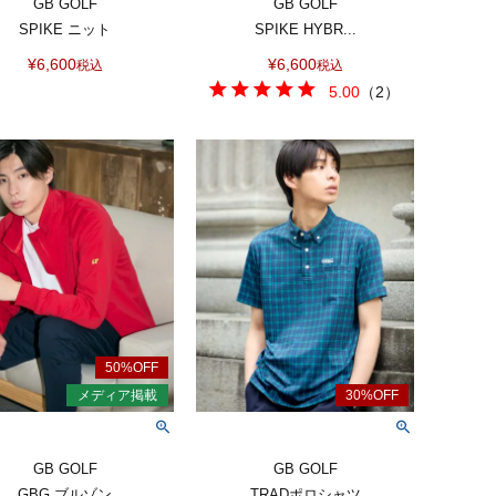
GB GOLF
GB GOLF
SPIKE ニット
SPIKE HYBR...
¥
6,600
¥
6,600
税込
税込
5.00
（
2
）
GB GOLF
GB GOLF
GBG ブルゾン
TRADポロシャツ