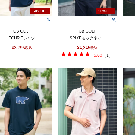
GB GOLF
GB GOLF
TOUR Tシャツ
SPIKEモックネッ...
¥
3,795
¥
4,345
税込
税込
5.00
（
1
）