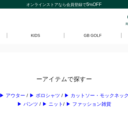
5
OFF
オンラインストアなら
会員登録
で
%
KIDS
GB GOLF
ーアイテムで探すー
▶ アウター
/
▶ ポロシャツ
/
▶ カットソー・モックネッ
▶ パンツ
/
▶ ニット
/
▶ ファッション雑貨