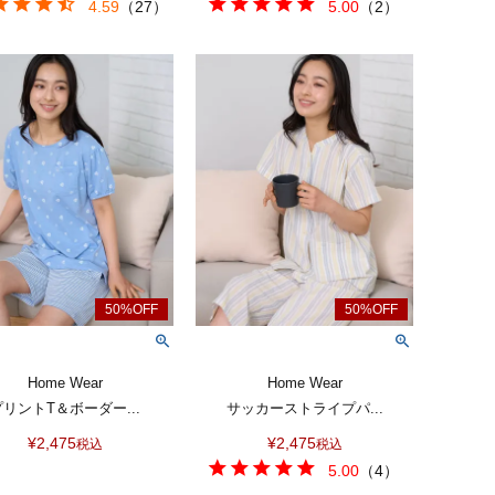
4.59
（
27
）
5.00
（
2
）
Home Wear
Home Wear
プリントT＆ボーダー...
サッカーストライプパ...
¥
2,475
¥
2,475
税込
税込
5.00
（
4
）