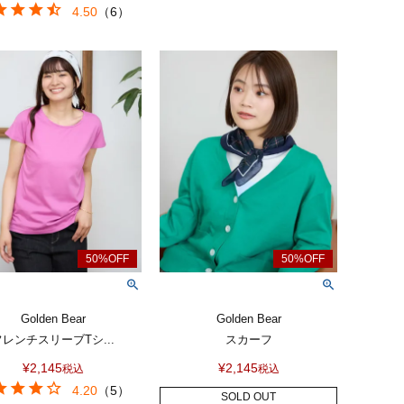
4.50
（
6
）
Golden Bear
Golden Bear
フレンチスリーブTシ...
スカーフ
¥
2,145
¥
2,145
税込
税込
4.20
（
5
）
SOLD OUT