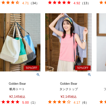
4.71
（
34
）
4.92
（
13
）
Golden Bear
Golden Bear
帆布トート
タンクトップ
¥
2,145
¥
2,145
税込
税込
5.00
（
1
）
4.17
（
6
）