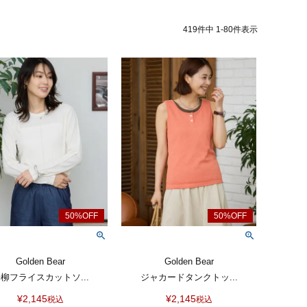
419
件中
1
-
80
件表示
Golden Bear
Golden Bear
柳フライスカットソ...
ジャカードタンクトッ...
¥
2,145
¥
2,145
税込
税込