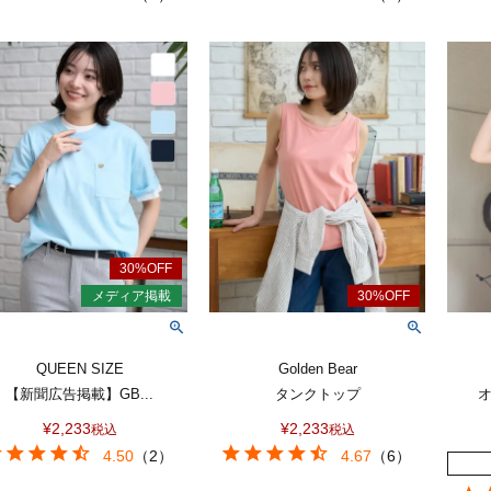
QUEEN SIZE
Golden Bear
【新聞広告掲載】GB...
タンクトップ
オ
¥
2,233
¥
2,233
税込
税込
4.50
（
2
）
4.67
（
6
）