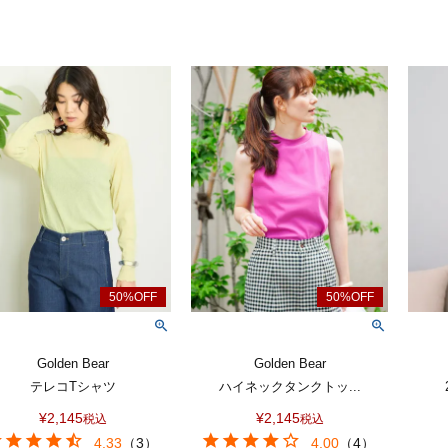
Golden Bear
Golden Bear
テレコTシャツ
ハイネックタンクトッ...
¥
2,145
¥
2,145
税込
税込
4.33
（
3
）
4.00
（
4
）