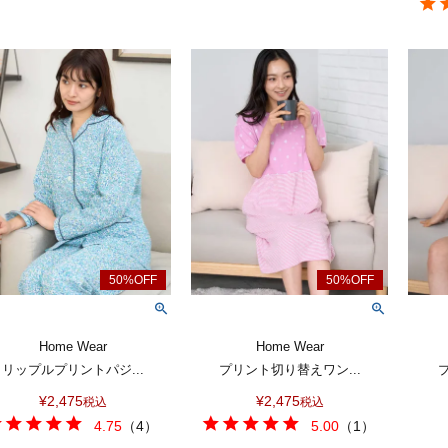
Home Wear
Home Wear
リップルプリントパジ...
プリント切り替えワン...
¥
2,475
¥
2,475
税込
税込
4.75
（
4
）
5.00
（
1
）