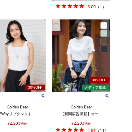
5.00
（
1
）
Golden Bear
Golden Bear
2Wayリブタンクト...
【新聞広告掲載】オー...
¥
2,233
¥
2,233
税込
税込
4.91
（
11
）