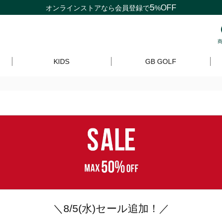
5
OFF
オンラインストアなら
会員登録
で
%
KIDS
GB GOLF
＼8/5(水)セール追加！／