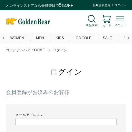
5
OFF
オンラインストアなら
会員登録
で
%
新規会員登録
ログイン
商品検索
カート
メニュー
WOMEN
MEN
KIDS
GB GOLF
SALE
NEW
ゴールデンベア：HOME
ログイン
ログイン
会員登録がお済みのお客様
メールアドレス
(
必