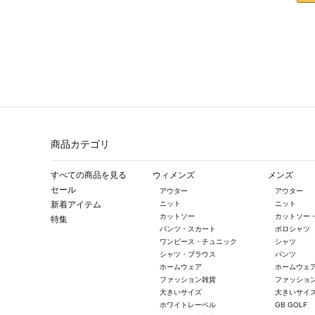
商品カテゴリ
すべての商品を見る
ウィメンズ
メンズ
セール
アウター
アウター
新着アイテム
ニット
ニット
カットソー
カットソー
特集
パンツ・スカート
ポロシャツ
ワンピース・チュニック
シャツ
シャツ・ブラウス
パンツ
ホームウェア
ホームウェ
ファッション雑貨
ファッショ
大きいサイズ
大きいサイ
ホワイトレーベル
GB GOLF