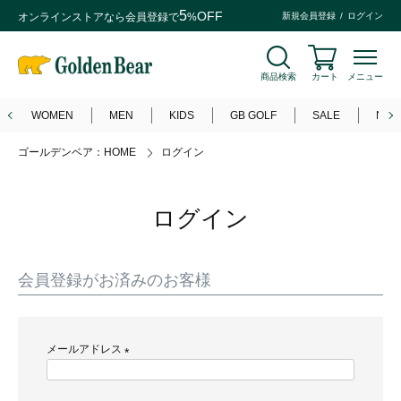
5
OFF
オンラインストアなら
会員登録
で
%
新規会員登録
ログイン
商品検索
カート
メニュー
WOMEN
MEN
KIDS
GB GOLF
SALE
NEW
ゴールデンベア：HOME
ログイン
ログイン
会員登録がお済みのお客様
メールアドレス
(
必