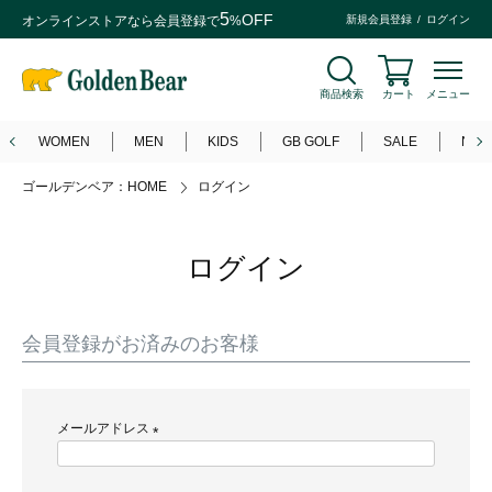
5
OFF
オンラインストアなら
会員登録
で
%
新規会員登録
ログイン
商品検索
カート
メニュー
WOMEN
MEN
KIDS
GB GOLF
SALE
NEW
ゴールデンベア：HOME
ログイン
ログイン
会員登録がお済みのお客様
メールアドレス
(
必