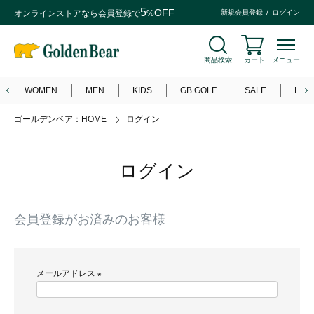
5
OFF
オンラインストアなら
会員登録
で
%
新規会員登録
ログイン
商品検索
カート
メニュー
WOMEN
MEN
KIDS
GB GOLF
SALE
NEW
ゴールデンベア：HOME
ログイン
ログイン
会員登録がお済みのお客様
メールアドレス
(
必