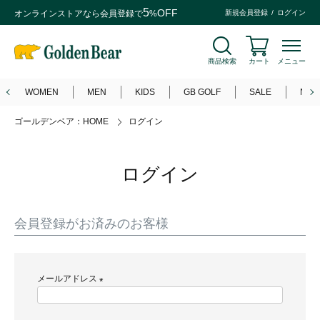
5
OFF
オンラインストアなら
会員登録
で
%
新規会員登録
ログイン
商品検索
カート
メニュー
WOMEN
MEN
KIDS
GB GOLF
SALE
NEW
ゴールデンベア：HOME
ログイン
ログイン
会員登録がお済みのお客様
メールアドレス
(
必