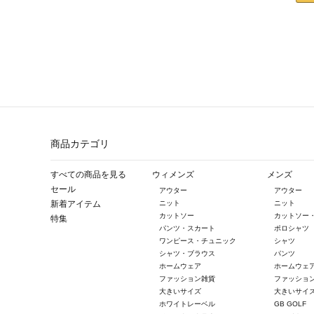
商品カテゴリ
すべての商品を見る
ウィメンズ
メンズ
セール
アウター
アウター
新着アイテム
ニット
ニット
カットソー
カットソー
特集
パンツ・スカート
ポロシャツ
ワンピース・チュニック
シャツ
シャツ・ブラウス
パンツ
ホームウェア
ホームウェ
ファッション雑貨
ファッショ
大きいサイズ
大きいサイ
ホワイトレーベル
GB GOLF