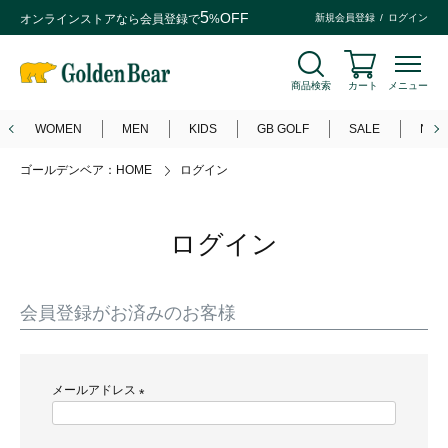
5
OFF
オンラインストアなら
会員登録
で
%
新規会員登録
ログイン
商品検索
カート
メニュー
WOMEN
MEN
KIDS
GB GOLF
SALE
NEW
ゴールデンベア：HOME
ログイン
ログイン
会員登録がお済みのお客様
メールアドレス
(
必