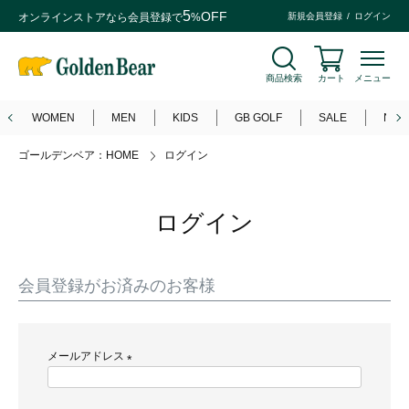
5
OFF
オンラインストアなら
会員登録
で
%
新規会員登録
ログイン
商品検索
カート
メニュー
WOMEN
MEN
KIDS
GB GOLF
SALE
NEW
ゴールデンベア：HOME
ログイン
ログイン
会員登録がお済みのお客様
メールアドレス
(
必