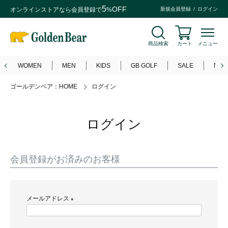
5
OFF
オンラインストアなら
会員登録
で
%
新規会員登録
ログイン
商品検索
カート
メニュー
WOMEN
MEN
KIDS
GB GOLF
SALE
NEW
ゴールデンベア：HOME
ログイン
ログイン
会員登録がお済みのお客様
メールアドレス
(
必