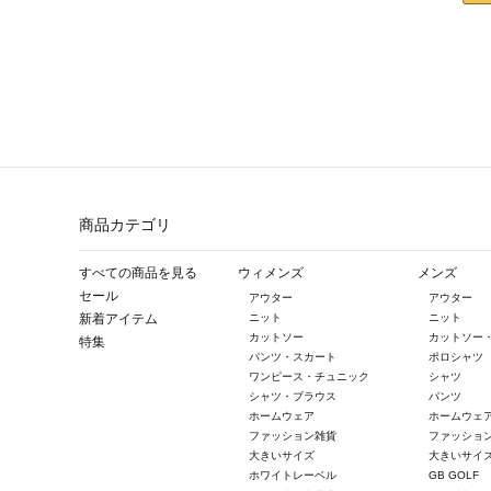
商品カテゴリ
すべての商品を見る
ウィメンズ
メンズ
セール
アウター
アウター
新着アイテム
ニット
ニット
カットソー
カットソー
特集
パンツ・スカート
ポロシャツ
ワンピース・チュニック
シャツ
シャツ・ブラウス
パンツ
ホームウェア
ホームウェ
ファッション雑貨
ファッショ
大きいサイズ
大きいサイ
ホワイトレーベル
GB GOLF