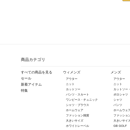
商品カテゴリ
すべての商品を見る
ウィメンズ
メンズ
セール
アウター
アウター
新着アイテム
ニット
ニット
カットソー
カットソー
特集
パンツ・スカート
ポロシャツ
ワンピース・チュニック
シャツ
シャツ・ブラウス
パンツ
ホームウェア
ホームウェ
ファッション雑貨
ファッショ
大きいサイズ
大きいサイ
ホワイトレーベル
GB GOLF