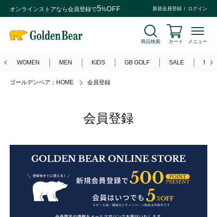
5
OFF
オンラインストアなら
会員登録
で
%
新規会員登録
ログイン
商品検索
カート
メニュー
WOMEN
MEN
KIDS
GB GOLF
SALE
NEW
ゴールデンベア：HOME
会員登録
会員登録